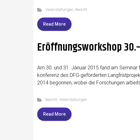
Veranstaltungen
,
Bericht
Read More
Eröffnungsworkshop 30.–3
Am 30. und 31. Janu­ar 2015 fand am Semi­nar für Süd­­a
kon­fe­renz des DFG-geför­­der­­ten Lang­frist­pro
2014 begon­nen, wobei die For­schun­gen arbeits­tei­li
Bericht
,
Veranstaltungen
Read More