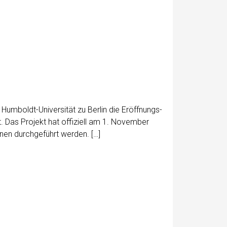
­­boldt-Uni­­ver­­­si­­tät zu Ber­lin die Eröff­nungs­
. Das Pro­jekt hat offi­zi­ell am 1. Novem­ber
o­­nen durch­ge­führt werden. […]