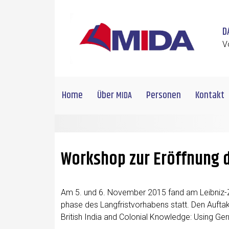
Skip to main content
D
V
Home
Über
Personen
Kontakt
MIDA
Workshop zur Eröffnung d
Am 5. und 6. Novem­ber 2015 fand am Lei­b­­niz-Ze
pha­se des Lang­frist­vor­ha­bens statt. Den Auf­tak
Bri­tish India and Colo­ni­al Know­ledge: Using Ger