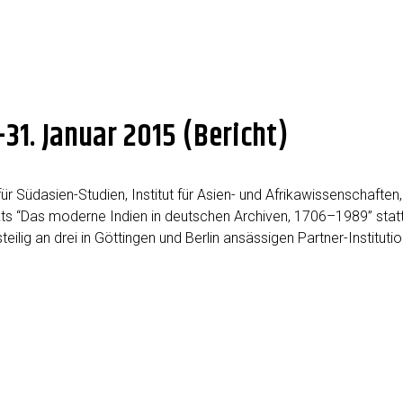
1. Januar 2015 (Bericht)
­si­en-Stu­­di­en, Insti­tut für Asi­en- und Afri­ka­wis­sen­schaf­ten, Hum
­jekts “Das moder­ne Indi­en in deut­schen Archi­ven, 1706–1989” statt
g an drei in Göt­tin­gen und Ber­lin ansäs­si­gen Par­t­­ner-Ins­ti­­tu­­ti