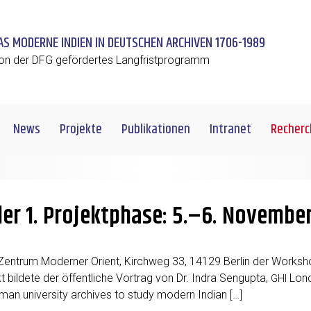
AS MODERNE INDIEN IN DEUTSCHEN ARCHIVEN 1706-1989
on der DFG gefördertes Langfristprogramm
News
Projekte
Publikationen
Intranet
Recherc
er 1. Projektphase: 5.–6. Novembe
n­­trum Moder­ner Ori­ent, Kirch­weg 33, 14129 Ber­lin der Work­sho
t bil­de­te der öffent­li­che Vor­trag von Dr. Indra Sen­gupta,
Lon­d
GHI
­man uni­ver­si­ty archi­ves to stu­dy modern Indian […]