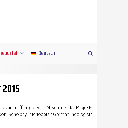
heportal
Deutsch
r 2015
p zur Eröff­nung des 1. Abschnitts der Pro­jekt­
on: Scho­lar­ly Interlo­pers? Ger­man Indo­lo­gists,