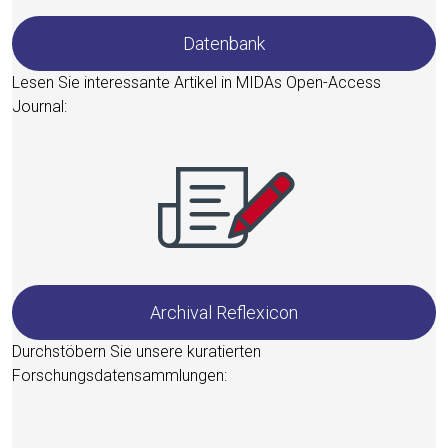
Daten­bank
Lesen Sie inter­es­san­te Arti­kel in MIDAs Open-Access
Journal:
Archi­val Reflexicon
Durch­stö­bern Sie unse­re kura­tier­ten
Forschungsdatensammlungen: