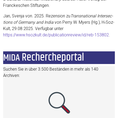
Fran­cke­schen Stiftungen.
Jan, Sven­ja von. 2025. Rezen­si­on zu
Trans­na­tio­nal Inter­sec­
tions of Ger­ma­ny and India
von Per­ry W. Myers (Hg.), H‑Soz-
Kult, 29.08.2025. Ver­füg­bar unter
https://www.hsozkult.de/publicationreview/id/reb-153802
.
Rechercheportal
MIDA
Suchen Sie in über 3.500 Bestän­den in mehr als 140
Archiven: