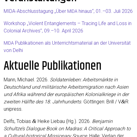
MIDA-Abschluss­ta­gung „Über
hin­aus“, 01.–03. Juli 2026
MIDA
Work­shop „Vio­lent Ent­an­gle­ments – Tra­cing Life and Loss in
Colo­ni­al Archi­ves”, 09.–10. April 2026
Publi­ka­tio­nen als Unter­richts­ma­te­ri­al an der Uni­ver­si­tät
MIDA
von Delhi
Aktuelle Publikationen
Mann, Micha­el. 2026.
Sol­da­ten­le­ben:
Arbeits­märk­te in
Deutsch­land und mili­tä­ri­sche Arbeits­mi­gra­ti­on nach Asi­en
und Afri­ka wäh­rend der euro­päi­schen Kolo­ni­al­krie­ge in der
&
zwei­ten Hälf­te des 18. Jahr­hun­derts
. Göt­tin­gen: Brill / V
R
unipress.
&
Delfs, Tobi­as
Hei­ke Liebau (Hg.). 2026.
Ben­ja­min
Schultze’s Dia­lo­gue Book on Madras: A Cri­ti­cal Approach to
a Cul­tu­ral-his­to­ri­cal Mis­sio­na­ry Source
. Hal­le: Ver­lag der