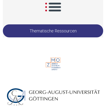
The­ma­ti­sche Ressourcen