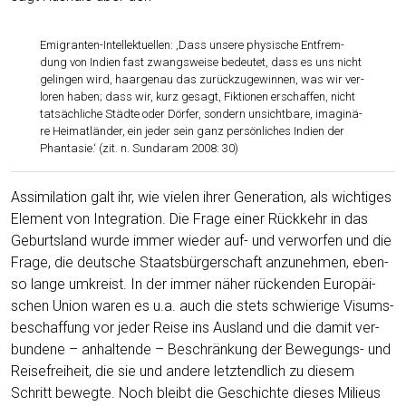
Emi­gran­ten-Intel­lek­tu­el­len: ‚Dass unse­re phy­si­sche Ent­frem­
dung von Indi­en fast zwangs­wei­se bedeu­tet, dass es uns nicht
gelin­gen wird, haar­ge­nau das zurück­zu­ge­win­nen, was wir ver­
lo­ren haben; dass wir, kurz gesagt, Fik­tio­nen erschaf­fen, nicht
tat­säch­li­che Städ­te oder Dör­fer, son­dern unsicht­ba­re, ima­gi­nä­
re Hei­mat­län­der, ein jeder sein ganz per­sön­li­ches Indi­en der
Phan­ta­sie.‘ (zit. n. Sun­daram 2008: 30)
Assi­mi­la­ti­on galt ihr, wie vie­len ihrer Gene­ra­ti­on, als wich­ti­ges
Ele­ment von Inte­gra­ti­on. Die Fra­ge einer Rück­kehr in das
Geburts­land wur­de immer wie­der auf- und ver­wor­fen und die
Fra­ge, die deut­sche Staats­bür­ger­schaft anzu­neh­men, eben­
so lan­ge umkreist. In der immer näher rücken­den Euro­päi­
schen Uni­on waren es u.a. auch die stets schwie­ri­ge Visums­
be­schaf­fung vor jeder Rei­se ins Aus­land und die damit ver­
bun­de­ne – anhal­ten­de – Beschrän­kung der Bewe­gungs- und
Rei­se­frei­heit, die sie und ande­re letzt­end­lich zu die­sem
Schritt beweg­te. Noch bleibt die Geschich­te die­ses Milieus