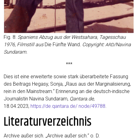
Fig. 8:
Spa­ni­ens Abzug aus der West­sa­ha­ra, Tages­schau
1976, Film­still aus
Die Fünf­te Wand
. Copy­right:
/Navina
ARD
Sundaram.
***
Dies ist eine erwei­ter­te sowie stark über­ar­bei­te­te Fas­sung
des Bei­trags Hega­sy, Son­ja, „Raus aus der Mar­gi­na­li­sie­rung,
rein in den Main­stream.“ Erin­ne­rung an die deutsch-indi­sche
Jour­na­lis­tin Navina Sun­daram,
Qantara.de
,
18.04.2023,
https://de.qantara.de/ node/49788
.
Literaturverzeichnis
Archi­ve außer sich. „Archi­ve außer sich.“ o. D.