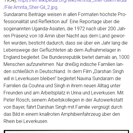
1954),
https://en.wikipedia.org/wiki/Amrita_Sher-Gil#/media
/File:Amrita_Sher-Gil_2.jpg
.
Sun­darams Bei­trä­ge wei­sen in allen For­ma­ten höchs­te Pro­
fes­sio­na­li­tät und Reflek­ti­on auf. Eine Repor­ta­ge über die
soge­nann­ten Ugan­da-Asia­ten, die 1972 nach über 200 Jah­
ren Prä­senz von Idi Amin über Nacht aus dem Land gewor­
fen wur­den, besticht dadurch, dass sie über ein Jahr lang die
Lebens­we­ge der Geflüch­te­ten ab dem Auf­nah­me­la­ger in
Eng­land beglei­tet. Die Bun­des­re­pu­blik bie­tet damals an, 1000
Men­schen auf­zu­neh­men. Nur drei­ßig indi­sche Fami­li­en lan­
den schließ­lich in Deutsch­land. In dem Film „Dar­shan Singh
will in Lever­ku­sen blei­ben“ beglei­tet Navina Sun­daram die
Fami­li­en da Couh­na und Singh in ihrem neu­en All­tag unter
Freun­den und am Arbeits­platz in Unna und Lever­ku­sen. Mit
Peter Rösch, sei­nem Arbeits­kol­le­gen in der Auto­werk­statt
von Bay­er, fährt Dar­shan Singh mit Fami­lie ver­gnügt durch
das Bild in einem knall­ro­ten Amphi­bi­en­fahr­zeug über den
Rhein bei Leverkusen.