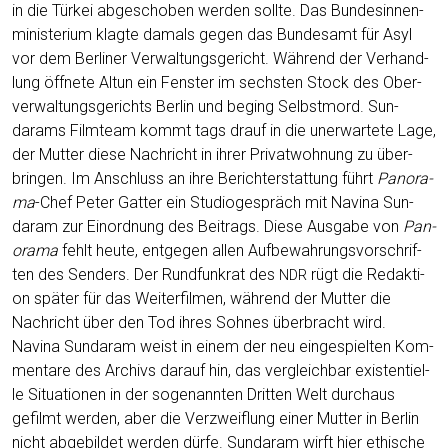
in die Tür­kei abge­scho­ben wer­den soll­te. Das Bun­des­in­nen­
mi­nis­te­ri­um klag­te damals gegen das Bun­des­amt für Asyl
vor dem Ber­li­ner Ver­wal­tungs­ge­richt. Wäh­rend der Ver­hand­
lung öff­ne­te Alt­un ein Fens­ter im sechs­ten Stock des Ober­
ver­wal­tungs­ge­richts Ber­lin und beging Selbst­mord. Sun­
darams Film­team kommt tags drauf in die uner­war­te­te Lage,
der Mut­ter die­se Nach­richt in ihrer Pri­vat­woh­nung zu über­
brin­gen. Im Anschluss an ihre Bericht­erstat­tung führt
Pan­ora­
ma
-Chef Peter Gat­ter ein Stu­dio­ge­spräch mit Navina Sun­
daram zur Ein­ord­nung des Bei­trags. Die­se Aus­ga­be von
Pan­
ora­ma
fehlt heu­te, ent­ge­gen allen Auf­be­wah­rungs­vor­schrif­
ten des Sen­ders. Der Rund­funk­rat des
rügt die Redak­ti­
NDR
on spä­ter für das Wei­ter­fil­men, wäh­rend der Mut­ter die
Nach­richt über den Tod ihres Soh­nes über­bracht wird.
Navina Sun­daram weist in einem der neu ein­ge­spiel­ten Kom­
men­ta­re des Archivs dar­auf hin, das ver­gleich­bar exis­ten­ti­el­
le Situa­tio­nen in der soge­nann­ten Drit­ten Welt durch­aus
gefilmt wer­den, aber die Ver­zweif­lung einer Mut­ter in Ber­lin
nicht abge­bil­det wer­den dür­fe. Sun­daram wirft hier ethi­sche