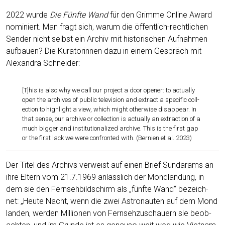
2022 wur­de
Die Fünf­te Wand
für den Grim­me Online Award
nomi­niert. Man fragt sich, war­um die öffent­lich-recht­li­chen
Sen­der nicht selbst ein Archiv mit his­to­ri­schen Auf­nah­men
auf­bau­en? Die Kura­to­rin­nen dazu in einem Gespräch mit
Alex­an­dra Schneider:
[T]his is also why we call our pro­ject a door ope­ner: to actual­ly
open the archi­ves of public tele­vi­si­on and extra­ct a spe­ci­fic coll­
ec­tion to high­light a view, which might other­wi­se dis­ap­pear. In
that sen­se, our archi­ve or coll­ec­tion is actual­ly an extra­c­tion of a
much big­ger and insti­tu­tio­na­li­zed archi­ve. This is the first gap
or the first lack we were con­fron­ted with. (Ber­ni­en et al. 2023)
Der Titel des Archivs ver­weist auf einen Brief Sun­darams an
ihre Eltern vom 21.7.1969 anläss­lich der Mond­lan­dung, in
dem sie den Fern­seh­bild­schirm als „fünf­te Wand“ bezeich­
net: „Heu­te Nacht, wenn die zwei Astro­nau­ten auf dem Mond
lan­den, wer­den Mil­lio­nen von Fern­seh­zu­schau­ern sie beob­