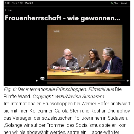
Fig. 6: Der Inter­na­tio­na­le Früh­schop­pen. Film­still aus
Die
Fünf­te Wand
. Copy­right:
/Navina Sundaram
WDR
Im Inter­na­tio­na­len Früh­schop­pen bei Wer­ner Höfer ana­ly­siert
sie mit ihren Kol­le­gin­nen Caro­la Stern und Ros­han Dhun­jib­hoy
das Ver­sa­gen der sozia­lis­ti­schen Politiker:innen in Süd­asi­en:
„Solan­ge wir auf der Trom­mel des Sozia­lis­mus spie­len, kön­
nen wir nie abge­wählt wer­den, sag­te ein – abge-wähl­ter –