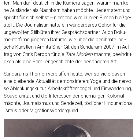
ten. Man darf deut­lich in die Kame­ra sagen, war­um man kei­
ne Aus­län­der als Nach­barn haben möch­te. Jede/r steht und
spricht für sich selbst – nie­mand wird in ihren Fil­men bloß­ge­
stellt. Die Jour­na­lis­tin hat­te ein wun­der­ba­res Gehör für die
unge­woll­ten Stil­blü­ten ihrer Gesprächs­part­ner. Auch Doku­
men­tar­fil­me jün­ge­ren Datums, wie über die berühm­te indi­
sche Künst­le­rin Amri­ta Sher-Gil, den Sun­daram 2007 im Auf­
trag von Chris Der­con für die
Tate Modern
mach­te, beein­dru­
cken als eine Fami­li­en­ge­schich­te der beson­de­ren Art.
Sun­darams The­men ver­blüf­fen heu­te, weil so vie­le davon
eine blei­ben­de Aktua­li­tät demons­trie­ren: Yoga und die ner­vö­
se Ablen­kungs­kul­tur, Arbeits­kräf­te­man­gel und Ein­wan­de­rung,
Sou­ve­rä­ni­tät und die Inter­es­sen der ehe­ma­li­gen Kolo­ni­al­
mäch­te, Jour­na­lis­mus und Sen­de­zeit, töd­li­cher Hind­una­tio­na­
lis­mus oder Migrationsvordergrund.