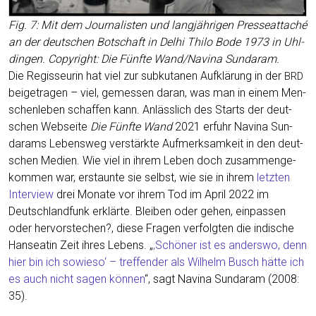
Fig. 7: Mit dem Jour­na­lis­ten und lang­jäh­ri­gen Pres­se­at­ta­ché
an der deut­schen Bot­schaft in Delhi Thi­lo Bode 1973 in Uhl­
din­gen. Copy­right: Die Fünf­te Wand/Navina Sun­daram.
Die Regis­seu­rin hat viel zur sub­ku­ta­nen Auf­klä­rung in der
BRD
bei­getra­gen – viel, gemes­sen dar­an, was man in einem Men­
schen­le­ben schaf­fen kann. Anläss­lich des Starts der deut­
schen Web­sei­te
Die Fünf­te Wand
2021 erfuhr Navina Sun­
darams Lebens­weg ver­stärk­te Auf­merk­sam­keit in den deut­
schen Medi­en. Wie viel in ihrem Leben doch zusam­men­ge­
kom­men war, erstaun­te sie selbst, wie sie in ihrem
letz­ten
Inter­view
drei Mona­te vor ihrem Tod im April 2022 im
Deutsch­land­funk erklär­te. Blei­ben oder gehen, ein­pas­sen
oder her­vor­ste­chen?, die­se Fra­gen ver­folg­ten die indi­sche
Han­sea­tin Zeit ihres Lebens. „
‚Schö­ner ist es anders­wo, denn
hier bin ich sowie­so‘ – tref­fen­der als Wil­helm Busch hät­te ich
es auch nicht sagen kön­nen
“, sagt Navina Sun­daram (2008:
35).