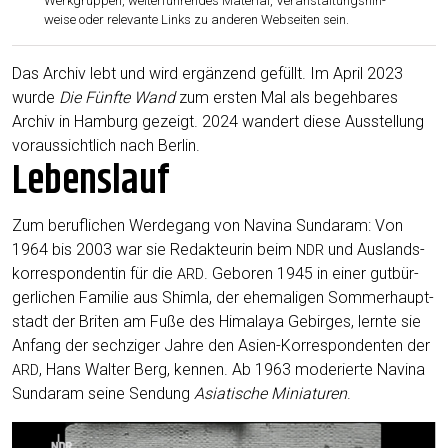
Werk­grup­pen, wei­ter­füh­ren­des Mate­ri­al, Ver­an­stal­tungs­hin-
wei­se oder rele­van­te Links zu ande­ren Web­sei­ten sein.
Das Archiv lebt und wird ergän­zend gefüllt. Im April 2023
wur­de
Die Fünf­te Wand
zum ers­ten Mal als begeh­ba­res
Archiv in Ham­burg gezeigt. 2024 wan­dert die­se Aus­stel­lung
vor­aus­sicht­lich nach Berlin.
Lebenslauf
Zum beruf­li­chen Wer­de­gang von Navina Sun­daram: Von
1964 bis 2003 war sie Redak­teu­rin beim
und Auslands­
NDR
korrespondentin für die
. Gebo­ren 1945 in einer gut­bür­
ARD
ger­li­chen Fami­lie aus Shim­la, der ehe­ma­li­gen Som­mer­haupt­
stadt der Bri­ten am Fuße des Hima­la­ya Gebir­ges, lern­te sie
Anfang der sech­zi­ger Jah­re den Asi­en-Kor­re­spon­den­ten der
, Hans Wal­ter Berg, ken­nen. Ab 1963 mode­rier­te Navina
ARD
Sun­daram sei­ne Sen­dung
Asia­ti­sche Minia­tu­ren
.