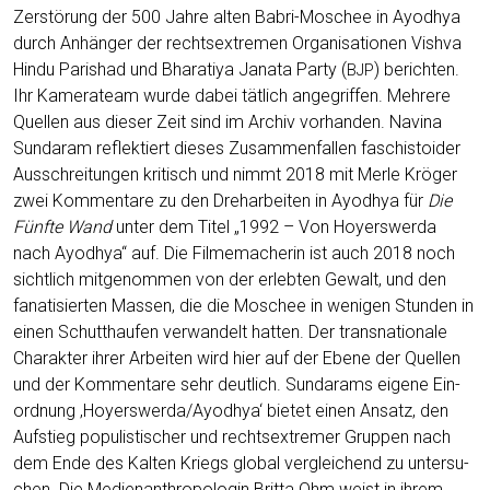
Zer­stö­rung der 500 Jah­re alten Bab­ri-Moschee in Ayod­hya
durch Anhän­ger der rechts­extre­men Orga­ni­sa­tio­nen Vish­va
Hin­du Paris­had und Bha­ra­ti­ya Janata Par­ty (
) berich­ten.
BJP
Ihr Kame­ra­team wur­de dabei tät­lich ange­grif­fen. Meh­re­re
Quel­len aus die­ser Zeit sind im Archiv vor­han­den. Navina
Sun­daram reflek­tiert die­ses Zusam­men­fal­len faschis­to­ider
Aus­schrei­tun­gen kri­tisch und nimmt 2018 mit Mer­le Krö­ger
zwei Kom­men­ta­re zu den Dreh­ar­bei­ten in Ayod­hya für
Die
Fünf­te Wand
unter dem Titel „1992 – Von Hoyers­wer­da
nach Ayod­hya“ auf. Die Fil­me­ma­che­rin ist auch 2018 noch
sicht­lich mit­ge­nom­men von der erleb­ten Gewalt, und den
fana­ti­sier­ten Mas­sen, die die Moschee in weni­gen Stun­den in
einen Schutt­hau­fen ver­wan­delt hat­ten. Der trans­na­tio­na­le
Cha­rak­ter ihrer Arbei­ten wird hier auf der Ebe­ne der Quel­len
und der Kom­men­ta­re sehr deut­lich. Sun­darams eige­ne Ein­
ord­nung ‚Hoyerswerda/Ayodhya‘ bie­tet einen Ansatz, den
Auf­stieg popu­lis­ti­scher und rechts­extre­mer Grup­pen nach
dem Ende des Kal­ten Kriegs glo­bal ver­glei­chend zu unter­su­
chen. Die Medi­en­an­thro­po­lo­gin Brit­ta Ohm weist in ihrem