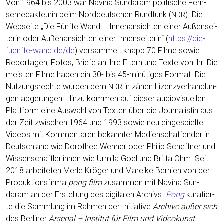
Von 1964 bis 2003 war Navina Sun­daram poli­ti­sche Fern­
seh­re­dak­teu­rin beim Nord­deut­schen Rund­funk (
). Die
NDR
Web­sei­te „Die Fünf­te Wand – Innen­an­sich­ten einer Außen­sei­
te­rin oder Außen­an­sich­ten einer Innen­sei­te­rin“ (
https://die-
fuenfte-wand.de/de
) ver­sam­melt knapp 70 Fil­me sowie
Repor­ta­gen, Fotos, Brie­fe an ihre Eltern und Tex­te von ihr. Die
meis­ten Fil­me haben ein 30- bis 45-minü­ti­ges For­mat. Die
Nut­zungs­rech­te wur­den dem
in zähen Lizenz­ver­hand­lun­
NDR
gen abge­run­gen. Hin­zu kom­men auf die­ser audio­vi­su­el­len
Platt­form eine Aus­wahl von Tex­ten über die Jour­na­lis­tin aus
der Zeit zwi­schen 1964 und 1993 sowie neu ein­ge­spiel­te
Vide­os mit Kom­men­ta­ren bekann­ter Medi­en­schaf­fen­der in
Deutsch­land wie Doro­thee Wen­ner oder Phil­ip Scheff­ner und
Wissenschaftler:innen wie Urmi­la Goel und Brit­ta Ohm. Seit
2018 arbei­te­ten Mer­le Krö­ger und Marei­ke Ber­ni­en von der
Pro­duk­ti­ons­fir­ma
pong film
zusam­men mit Navina Sun­
daram an der Erstel­lung des digi­ta­len Archivs.
Pong
kura­tier­
te die Samm­lung im Rah­men der Initia­ti­ve
Archi­ve außer sich
des Ber­li­ner
Arse­nal – Insti­tut für Film und Video­kunst
.