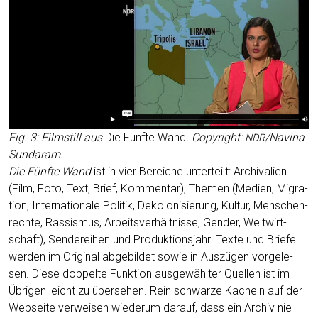
Fig. 3: Film­still aus
Die Fünf­te Wand
. Copy­right:
/Navina
NDR
Sundaram.
Die Fünf­te Wand
ist in vier Berei­che unter­teilt: Archi­va­li­en
(Film, Foto, Text, Brief, Kom­men­tar), The­men (Medi­en, Migra­
ti­on, Inter­na­tio­na­le Poli­tik, Deko­lo­ni­sie­rung, Kul­tur, Men­schen­
rech­te, Ras­sis­mus, Arbeits­ver­hält­nis­se, Gen­der, Welt­wirt­
schaft), Sen­de­rei­hen und Pro­duk­ti­ons­jahr. Tex­te und Brie­fe
wer­den im Ori­gi­nal abge­bil­det sowie in Aus­zü­gen vor­ge­le­
sen. Die­se dop­pel­te Funk­ti­on aus­ge­wähl­ter Quel­len ist im
Übri­gen leicht zu über­se­hen. Rein schwar­ze Kacheln auf der
Web­sei­te ver­wei­sen wie­der­um dar­auf, dass ein Archiv nie