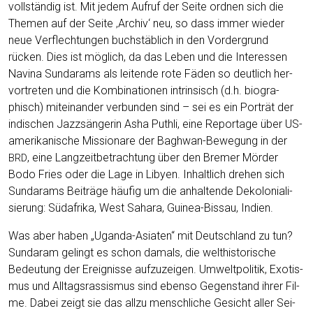
voll­stän­dig ist. Mit jedem Auf­ruf der Sei­te ord­nen sich die
The­men auf der Sei­te ‚Archiv‘ neu, so dass immer wie­der
neue Ver­flech­tun­gen buch­stäb­lich in den Vor­der­grund
rücken. Dies ist mög­lich, da das Leben und die Inter­es­sen
Navina Sun­darams als lei­ten­de rote Fäden so deut­lich her­
vor­tre­ten und die Kom­bi­na­tio­nen intrin­sisch (d.h. bio­gra­
phisch) mit­ein­an­der ver­bun­den sind – sei es ein Por­trät der
indi­schen Jazz­sän­ge­rin Asha Puth­li, eine Repor­ta­ge über US-
ame­ri­ka­ni­sche Mis­sio­na­re der Bagh­wan-Bewe­gung in der
, eine Lang­zeit­be­trach­tung über den Bre­mer Mör­der
BRD
Bodo Fries oder die Lage in Liby­en. Inhalt­lich dre­hen sich
Sun­darams Bei­trä­ge häu­fig um die anhal­ten­de Deko­lo­nia­li­
sie­rung: Süd­afri­ka, West Saha­ra, Gui­nea-Bis­sau, Indien.
Was aber haben „Ugan­da-Asia­ten“ mit Deutsch­land zu tun?
Sun­daram gelingt es schon damals, die welt­his­to­ri­sche
Bedeu­tung der Ereig­nis­se auf­zu­zei­gen. Umwelt­po­li­tik, Exo­tis­
mus und All­tags­ras­sis­mus sind eben­so Gegen­stand ihrer Fil­
me. Dabei zeigt sie das all­zu mensch­li­che Gesicht aller Sei­