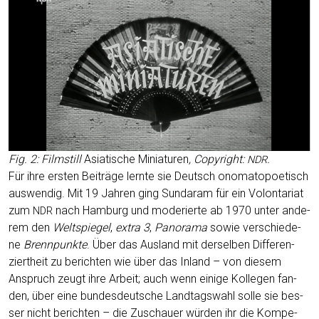
Fig. 2: Film­still
Asia­ti­sche Minia­tu­ren
, Copy­right:
.
NDR
Für ihre ers­ten Bei­trä­ge lern­te sie Deutsch ono­ma­to­poe­tisch
aus­wen­dig. Mit 19 Jah­ren ging Sun­daram für ein Volon­ta­ri­at
zum
nach Ham­burg und mode­rier­te ab 1970 unter ande­
NDR
rem den
Welt­spie­gel
,
extra 3
,
Pan­ora­ma
sowie ver­schie­de­
ne
Brenn­punk­te
. Über das Aus­land mit der­sel­ben Dif­fe­ren­
ziert­heit zu berich­ten wie über das Inland – von die­sem
Anspruch zeugt ihre Arbeit; auch wenn eini­ge Kol­le­gen fan­
den, über eine bun­des­deut­sche Land­tags­wahl sol­le sie bes­
ser nicht berich­ten – die Zuschau­er wür­den ihr die Kom­pe­