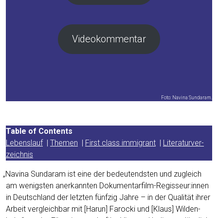
Video­kom­men­tar
Foto: Navina Sundaram.
Table of Con­tents
Lebens­lauf
|
The­men
|
First class immi­grant
|
Lite­ra­tur­ver­
zeich­nis
„
Navina Sun­daram ist eine der bedeu­tends­ten und zugleich
am wenigs­ten aner­kann­ten Dokumentarfilm-Regisseur:innen
in Deutsch­land der letz­ten fünf­zig Jah­re – in der Qua­li­tät ihrer
Arbeit ver­gleich­bar mit [Harun] Faro­cki und [Klaus] Wil­den­