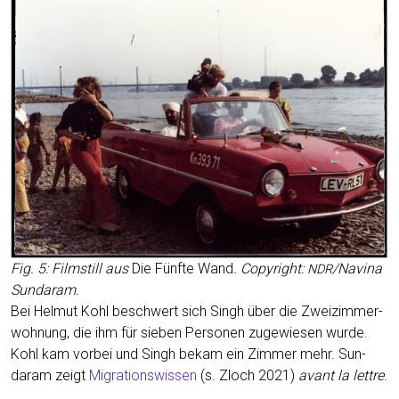
Fig. 5: Film­still aus
Die Fünf­te Wand
. Copy­right:
/Navina
NDR
Sundaram.
Bei Hel­mut Kohl beschwert sich Singh über die Zwei­zim­mer­
woh­nung, die ihm für sie­ben Per­so­nen zuge­wie­sen wur­de.
Kohl kam vor­bei und Singh bekam ein Zim­mer mehr. Sun­
daram zeigt
Migra­ti­ons­wis­sen
(s. Zloch 2021)
avant la lett­re
.