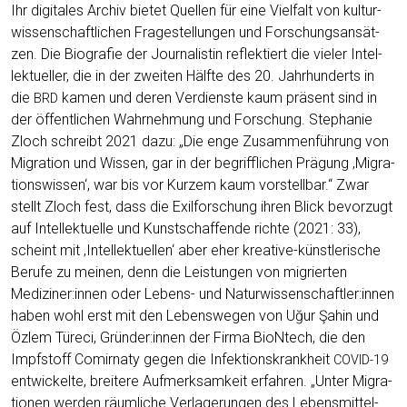
Ihr digi­ta­les Archiv bie­tet Quel­len für eine Viel­falt von kul­tur­
wis­sen­schaft­li­chen Fra­ge­stel­lun­gen und For­schungs­an­sät­
zen. Die Bio­gra­fie der Jour­na­lis­tin reflek­tiert die vie­ler Intel­
lek­tu­el­ler, die in der zwei­ten Hälf­te des 20. Jahr­hun­derts in
die
kamen und deren Ver­diens­te kaum prä­sent sind in
BRD
der öffent­li­chen Wahr­neh­mung und For­schung. Ste­pha­nie
Zloch schreibt 2021 dazu: „Die enge Zusam­men­füh­rung von
Migra­ti­on und Wis­sen, gar in der begriff­li­chen Prä­gung ‚Migra­
ti­ons­wis­sen‘, war bis vor Kur­zem kaum vor­stell­bar.“ Zwar
stellt Zloch fest, dass die Exil­for­schung ihren Blick bevor­zugt
auf Intel­lek­tu­el­le und Kunst­schaf­fen­de rich­te (2021: 33),
scheint mit ‚Intel­lek­tu­el­len‘ aber eher krea­ti­ve-künst­le­ri­sche
Beru­fe zu mei­nen, denn die Leis­tun­gen von migrier­ten
Mediziner:innen oder Lebens- und Naturwissenschaftler­:innen
haben wohl erst mit den Lebens­we­gen von Uğur Şahin und
Özlem Türe­ci, Gründer:innen der Fir­ma BioNtech, die den
Impf­stoff Comirna­ty gegen die Infek­ti­ons­krank­heit
COVID-19
ent­wi­ckel­te, brei­te­re Auf­merk­sam­keit erfah­ren. „Unter Migra­
tio­nen wer­den räum­li­che Ver­la­ge­run­gen des Lebens­mit­tel­