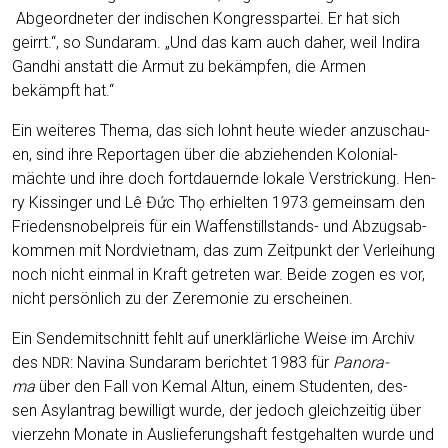
Abge­ord­ne­ter der indi­schen Kon­gress­par­tei. Er hat sich
geirrt.“, so Sun­daram. „Und das kam auch daher, weil Indi­ra
Gan­dhi anstatt die Armut zu bekämp­fen, die Armen
bekämpft hat.“
Ein wei­te­res The­ma, das sich lohnt heu­te wie­der anzu­schau­
en, sind ihre Repor­ta­gen über die abzie­hen­den Kolo­ni­al­
mäch­te und ihre doch fort­dau­ern­de loka­le Ver­stri­ckung. Hen­
ry Kis­sin­ger und Lê Đức Thọ erhiel­ten 1973 gemein­sam den
Frie­dens­no­bel­preis für ein Waf­fen­still­stands- und Abzugs­ab­
kom­men mit Nord­viet­nam, das zum Zeit­punkt der Ver­lei­hung
noch nicht ein­mal in Kraft getre­ten war. Bei­de zogen es vor,
nicht per­sön­lich zu der Zere­mo­nie zu erscheinen.
Ein Sen­de­mit­schnitt fehlt auf uner­klär­li­che Wei­se im Archiv
des
: Navina Sun­daram berich­tet 1983 für
Pan­ora­
NDR
ma
über den Fall von Kemal Alt­un, einem Stu­den­ten, des­
sen Asyl­an­trag bewil­ligt wur­de, der jedoch gleich­zei­tig über
vier­zehn Mona­te in Aus­lie­fe­rungs­haft fest­ge­hal­ten wur­de und