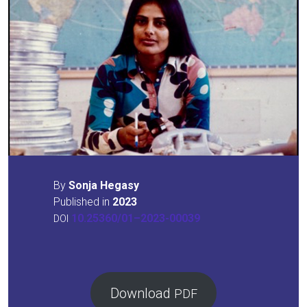
By
Son­ja Hega­sy
Published in
2023
10.25360/01–2023-00039
DOI
Down­load
PDF