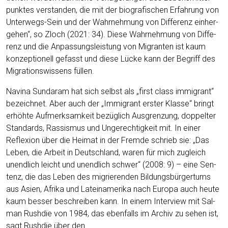
punk­tes ver­stan­den, die mit der bio­gra­fi­schen Erfah­rung von
Unter­wegs-Sein und der Wahr­neh­mung von Dif­fe­renz ein­her­
ge­hen“, so Zloch (2021: 34). Die­se Wahr­neh­mung von Dif­fe­
renz und die Anpas­sungs­leis­tung von Migran­ten ist kaum
kon­zep­tio­nell gefasst und die­se Lücke kann der Begriff des
Migra­ti­ons­wis­sens füllen.
Navina Sun­daram hat sich selbst als „first class immi­grant“
bezeich­net. Aber auch der „Immi­grant ers­ter Klas­se“ bringt
erhöh­te Auf­merk­sam­keit bezüg­lich Aus­gren­zung, dop­pel­ter
Stan­dards, Ras­sis­mus und Unge­rech­tig­keit mit. In einer
Refle­xi­on über die Hei­mat in der Frem­de schrieb sie: „Das
Leben, die Arbeit in Deutsch­land, waren für mich zugleich
unend­lich leicht und unend­lich schwer“ (2008: 9) – eine Sen­
tenz, die das Leben des migrie­ren­den Bil­dungs­bür­ger­tums
aus Asi­en, Afri­ka und Latein­ame­ri­ka nach Euro­pa auch heu­te
kaum bes­ser beschrei­ben kann. In einem Inter­view mit Sal­
man Rush­die von 1984, das eben­falls im Archiv zu sehen ist,
sagt Rush­die über den