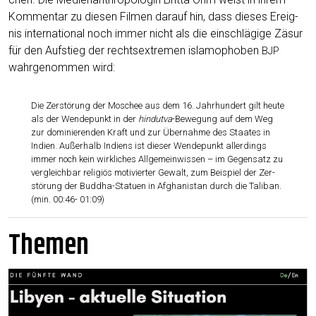
Kom­men­tar zu die­sen Fil­men dar­auf hin, dass die­ses Ereig­
nis inter­na­tio­nal noch immer nicht als die ein­schlä­gi­ge Zäsur
für den Auf­stieg der rechts­extre­men isla­mo­pho­ben
BJP
wahr­ge­nom­men wird:
Die Zer­stö­rung der Moschee aus dem 16. Jahr­hun­dert gilt heu­te
als der Wen­de­punkt in der
hin­dut­va
-Bewe­gung auf dem Weg
zur domi­nie­ren­den Kraft und zur Über­nah­me des Staa­tes in
Indi­en. Außer­halb Indi­ens ist die­ser Wen­de­punkt aller­dings
immer noch kein wirk­li­ches All­ge­mein­wis­sen – im Gegen­satz zu
ver­gleich­bar reli­gi­ös moti­vier­ter Gewalt, zum Bei­spiel der Zer­
stö­rung der Bud­dha-Sta­tu­en in Afgha­ni­stan durch die Tali­ban.
(min. 00:46- 01:09)
Themen