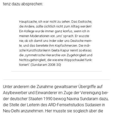
tenz dazu absprechen:
Haupt­sa­che, ich war nicht zu sehen. Das Exo­ti­sche,
die Ande­re, soll­te sicht­lich nicht zum All­tag wer­den!
Ein Kol­le­ge wur­de immer ganz kon­fus, wenn ich in
mei­nen Mode­ra­tio­nen von ‚uns‘ sprach. Er wuss­te
nie, ob ich damit uns Inder oder uns Deut­sche mein­
te, und das berei­te­te ihm Kopf­schmer­zen. Die indi­
sche Kunst­his­to­ri­ke­rin Geeta Kapur nennt so etwas
die ‚sym­me­tri­sche Hier­ar­chie von Zuge­hö­rig­keit und
Nicht­zu­ge­hö­rig­keit, die wie eine Wipp­schau­kel funk­
tio­niert.‘ (Sun­daram 2008: 30)
Unter ande­rem die Zunah­me gewalt­sa­mer Über­grif­fe auf
Asyl­be­wer­ber und Ein­wan­de­rer im Zuge der Ver­ei­ni­gung bei­
der deut­scher Staa­ten 1990 bewog Navina Sun­daram dazu,
die Stel­le der Lei­te­rin des ARD-Fern­seh­stu­di­os Süd­asi­en in
Neu-Delhi anzu­neh­men. Hier muss­te sie sogleich über die