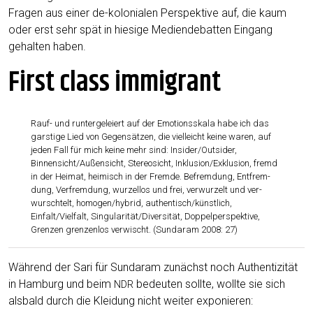
Fra­gen aus einer de-kolo­nia­len Per­spek­ti­ve auf, die kaum
oder erst sehr spät in hie­si­ge Medi­en­de­bat­ten Ein­gang
gehal­ten haben.
First class immigrant
Rauf- und run­ter­ge­lei­ert auf der Emo­ti­ons­ska­la habe ich das
gars­ti­ge Lied von Gegen­sät­zen, die viel­leicht kei­ne waren, auf
jeden Fall für mich kei­ne mehr sind: Insider/Outsider,
Binnensicht/Außensicht, Ste­reo­sicht, Inklusion/Exklusion, fremd
in der Hei­mat, hei­misch in der Frem­de. Befrem­dung, Ent­frem­
dung, Ver­frem­dung, wur­zel­los und frei, ver­wur­zelt und ver­
wursch­telt, homogen/hybrid, authentisch/künstlich,
Einfalt/Vielfalt, Singularität/Diversität, Dop­pel­per­spek­ti­ve,
Gren­zen gren­zen­los ver­wischt. (Sun­daram 2008: 27)
Wäh­rend der Sari für Sun­daram zunächst noch Authen­ti­zi­tät
in Ham­burg und beim
bedeu­ten soll­te, woll­te sie sich
NDR
als­bald durch die Klei­dung nicht wei­ter exponieren: