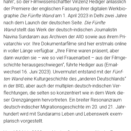
hahn“, so der Filmwissen­schaftler Vin­zenz Hedi­ger anläss­lich
der Pre­mie­re der eng­li­schen Fas­sung ihrer digi­ta­len Werk­bio­
gra­phie
Die Fünf­te Wand
am 1. April 2023 in Delhi zwei Jah­re
nach dem Launch der deut­schen Sei­te.
Die Fünf­te
Wand
stellt das Werk der deutsch-indi­schen Jour­na­lis­tin
Navina Sun­daram aus Archi­ven der
sowie aus ihrem Pri­
ARD
vat­ar­chiv vor. Ihre Doku­men­tar­fil­me sind hier erst­mals online
in vol­ler Län­ge ver­füg­bar. „Ihre Fil­me waren prä­sent, aber
dann wur­den sie – wie so viel Frau­en­ar­beit – aus der Film­ge­
schich­te her­aus­ge­schwie­gen“, führ­te Hedi­ger aus (Email­
wech­sel 16. Juni 2023). Unver­mu­tet ent­stand mit der
Fünf­
ten Wand
eine Kul­tur­ge­schich­te des „ande­ren Deutsch­lands“
in der
, aber auch der mul­ti­plen deutsch-indi­schen Ver­
BRD
flech­tun­gen, die sel­ten so kon­zen­triert wie in dem Werk die­
ser Grenz­gän­ge­rin her­vor­tre­ten. Ein brei­ter Reso­nanz­raum
deutsch-indi­scher Migra­ti­ons­ge­schich­te im 20. und 21. Jahr­
hun­dert wird mit Sun­darams Leben und Lebens­werk exem­
pla­risch vorgestellt.