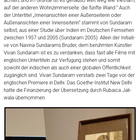
ach­ten, und im Grun­de ist es genau­so weit weg wie Viet­nam,
auf der ande­ren Wohn­zim­mer­sei­te: die fünf­te Wand.“ Auch
der Unter­ti­tel „Innen­an­sich­ten einer Außen­sei­te­rin oder
Außen­an­sich­ten einer Innen­sei­te­rin“ stammt von Sun­daram
selbst, aus einer Stu­die über Indi­en im Deut­schen Fern­se­hen
zwi­schen 1957 und 2005 (Sun­daram 2005). Allein der Initia­ti­
ve von Navina Sun­darams Bru­der, dem berühm­ten Künst­ler
Vivan Sun­daram ist es zu ver­dan­ken, dass fast alle Fil­me mit
eng­li­schen Unter­ti­teln zur Ver­fü­gung ste­hen und somit
sowohl der indi­schen als auch einer glo­ba­len Öffent­lich­keit
zugäng­lich sind. Vivan Sun­daram ver­starb zwei Tage vor der
eng­li­schen Pre­mie­re in Delhi. Das Goe­the-Insti­tut New Delhi
hat­te die Finan­zie­rung der Über­set­zung durch Rubai­ca Jali­
wa­la übernommen.