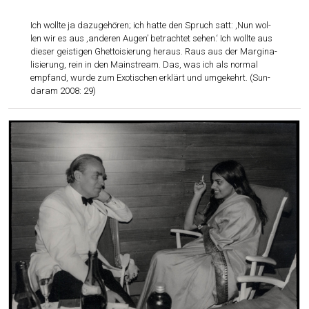
Ich woll­te ja dazu­ge­hö­ren; ich hat­te den Spruch satt: ‚Nun wol­
len wir es aus ‚ande­ren Augen’ betrach­tet sehen.‘ Ich woll­te aus
die­ser geis­ti­gen Ghet­toi­sie­rung her­aus. Raus aus der Mar­gi­na­
li­sie­rung, rein in den Main­stream. Das, was ich als nor­mal
emp­fand, wur­de zum Exo­ti­schen erklärt und umge­kehrt. (Sun­
daram 2008: 29)