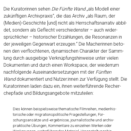
Die Kura­to­rin­nen sehen
Die Fünf­te Wand
„als Modell einer
zukünf­ti­gen Archiv­pra­xis“, die das Archiv „als Raum, der
(Medien)-Geschichte [und] nicht als Herr­schafts­nar­ra­tiv abbil­
det, son­dern als Geflecht ver­schie­dens­ter – auch wider­
sprüch­li­cher – his­to­ri­scher Erzäh­lun­gen, die Reso­nan­zen in
der jewei­li­gen Gegen­wart erzeu­gen.“ Die Mache­rin­nen beto­
nen den ver­floch­te­nen, dyna­mi­schen Cha­rak­ter der Samm­
lung durch aus­gie­bi­ge Ver­knüp­fungs­hin­wei­se unter vie­len
Doku­men­ten und durch einen Workspace, der wie­der­rum
nach­fol­gen­de Aus­ein­an­der­set­zun­gen mit der
Fünf­ten
Wand
doku­men­tiert und Nutzer:innen zur Ver­fü­gung stellt. Die
Kura­to­rin­nen laden dazu ein, ihnen wei­ter­füh­ren­de Recher­
che­pfa­de und Bil­dungs­an­ge­bo­te mitzuteilen:
Dies kön­nen bei­spiels­wei­se the­ma­ti­sche Film­rei­hen, medi­en­his­
to­ri­sche oder migra­ti­ons­po­li­ti­sche Fra­ge­stel­lun­gen, For­
schungs­an­sät­ze und ‑ergeb­nis­se, jour­na­lis­ti­sche und archiv­
prak­ti­sche Übun­gen, Kom­men­ta­re zu ein­zel­nen Wer­ken oder