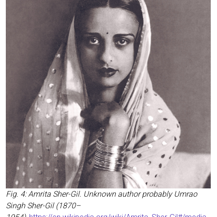
Fig. 4: Amri­ta Sher-Gil. Unknown aut­hor pro­ba­b­ly Umrao
Singh Sher-Gil (1870–