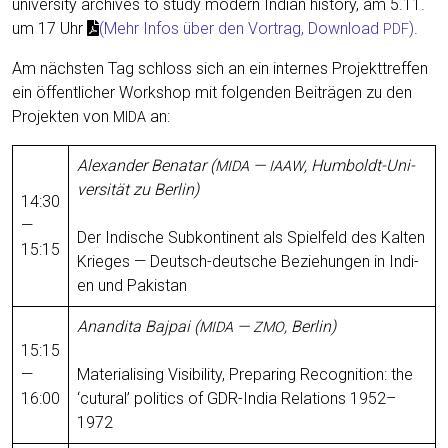
uni­ver­si­ty archives to study mod­ern Indi­an his­to­ry, am 5.11.
um 17 Uhr
(Mehr Infos über den Vor­trag, Down­load
)
.
PDF
Am näch­sten Tag schloss sich an ein internes Pro­jek­t­tr­e­f­fen
ein öffentlich­er Work­shop mit fol­gen­den Beiträ­gen zu den
Pro­jek­ten von
an:
MIDA
Alexan­der Benatar (
—
, Hum­boldt-Uni­
MIDA
IAAW
ver­sität zu Berlin)
14:30
—
Der Indis­che Sub­kon­ti­nent als Spielfeld des Kalten
15:15
Krieges — Deutsch-deutsche Beziehun­gen in Indi­
en und Pakistan
Anan­di­ta Baj­pai (
—
, Berlin)
MIDA
ZMO
15:15
—
Mate­ri­al­is­ing Vis­i­bil­i­ty, Prepar­ing Recog­ni­tion: the
16:00
‘cutur­al’ pol­i­tics of GDR-India Rela­tions 1952–
1972