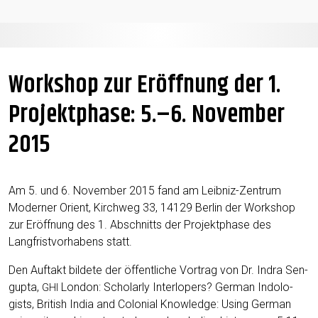
Workshop zur Eröffnung der 1.
Projektphase: 5.–6. November
2015
Am 5. und 6. Novem­ber 2015 fand am Leib­niz-Zen­trum
Mod­ern­er Ori­ent, Kirch­weg 33, 14129 Berlin der Work­shop
zur Eröff­nung des 1. Abschnitts der Pro­jek­t­phase des
Langfristvorhabens statt.
Den Auf­takt bildete der öffentliche Vor­trag von Dr. Indra Sen­
gup­ta,
Lon­don: Schol­ar­ly Inter­lop­ers? Ger­man Indol­o­
GHI
gists, British India and Colo­nial Knowl­edge: Using Ger­man