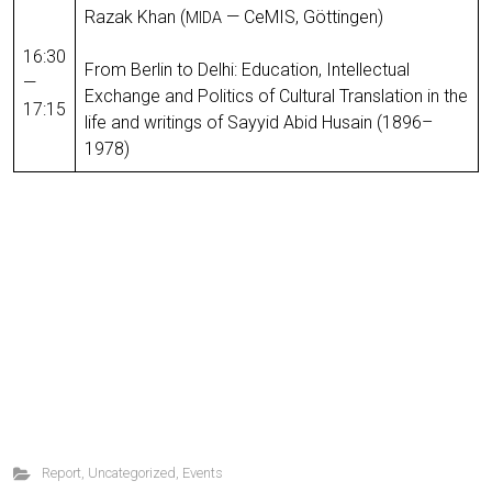
Razak Khan (
— CeMIS, Göt­tin­gen)
MIDA
16:30
From Berlin to Del­hi: Edu­ca­tion, Intel­lec­tu­al
—
Exchange and Pol­i­tics of Cul­tur­al Trans­la­tion in the
17:15
life and writ­ings of Sayyid Abid Husain (1896–
1978)
Report
,
Uncategorized
,
Events