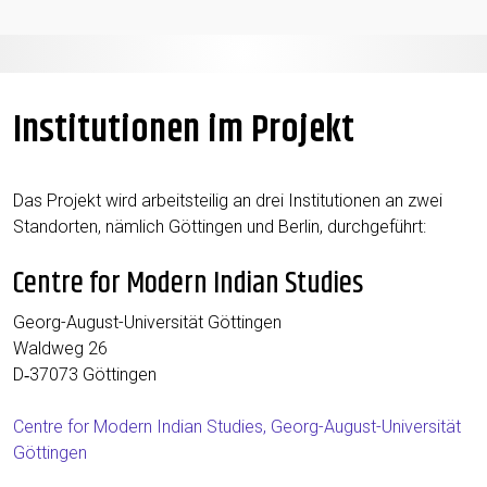
Institutionen im Projekt
Das Pro­jekt wird arbeits­tei­lig an drei Insti­tu­tio­nen an zwei
Stand­or­ten, näm­lich Göt­tin­gen und Ber­lin, durchgeführt:
Centre for Modern Indian Studies
Georg-August-Uni­ver­si­tät Göttingen
Wald­weg 26
D‑37073 Göt­tin­gen
Cent­re for Modern Indi­an Stu­dies, Georg-August-Uni­ver­si­tät
Göttingen