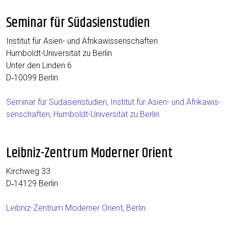
Seminar für Südasienstudien
Insti­tut für Asi­en- und Afrikawissenschaften
Hum­boldt-Uni­ver­si­tät zu Berlin
Unter den Lin­den 6
D‑10099 Ber­lin
Semi­nar für Süd­asi­en­stu­di­en, Insti­tut für Asi­en- und Afri­ka­wis­
sen­schaf­ten, Hum­boldt-Uni­ver­si­tät zu Berlin
Leibniz-Zentrum Moderner Orient
Kirch­weg 33
D‑14129 Ber­lin
Leib­niz-Zen­trum Moder­ner Ori­ent, Berlin