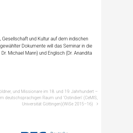
ft, Gesellschaft und Kul­tur auf dem indis­chen
us­gewählter Doku­mente will das Sem­i­nar in die
f. Dr. Michael Mann) und Englisch (Dr. Anan­di­ta
Söldner, und Missionare im 18. und 19. Jahrhundert –
m deutschsprachigen Raum und ‘Ostindien’ (CeMIS,
Universität Göttingen)(WiSe 2015–16)