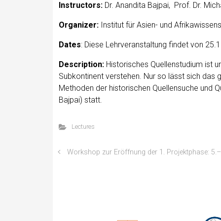
Instruc­tors:
Dr. Anan­di­ta Baj­pai, Prof. Dr. Mi
Orga­niz­er:
Insti­tut für Asien- und Afrikawis­sens
Dates
: Diese Lehrver­anstal­tung find­et von 2
Descrip­tion:
His­torisches Quel­len­studi­um ist 
Sub­kon­ti­nent ver­ste­hen. Nur so lässt sich das
Meth­o­d­en der his­torischen Quel­len­suche und Qu
Baj­pai) statt.
Lectures
Workshop zur Eröffnung der 1. Projektphase: 5