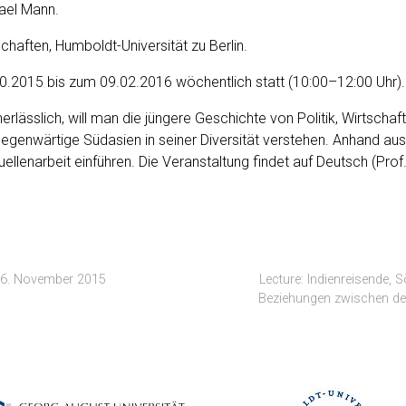
chael Mann.
chaften, Hum­boldt-Uni­ver­sität zu Berlin.
5.10.2015 bis zum 09.02.2016 wöchentlich statt (10:00–12:00 Uhr).
uner­lässlich, will man die jün­gere Geschichte von Poli­tik, Wirtscha
 gegen­wär­tige Südasien in sein­er Diver­sität ver­ste­hen. Anhand a
el­lenar­beit ein­führen. Die Ver­anstal­tung find­et auf Deutsch (Pro
.–6. November 2015
Lecture: Indienreisende, 
Beziehungen zwischen de