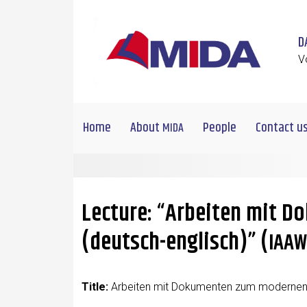
Skip to main content
D
V
Home
About
People
Contact u
MIDA
Lecture: “Arbeiten mit 
(deutsch-englisch)” (
IAAW
Title:
Arbeit­en mit Doku­menten zum mod­er­nen 