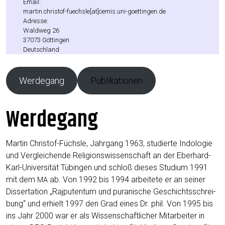
Email:
martin.christof-fuechsle[at]cemis.uni-goettingen.de
Adres­se:
Wald­weg 26
37073 Göt­tin­gen
Deutsch­land
Wer­de­gang
Publi­ka­tio­nen
Werdegang
Mar­tin Chris­tof-Füchs­le, Jahr­gang 1963, stu­dier­te Indo­lo­gie
und Ver­glei­chen­de Reli­gi­ons­wis­sen­schaft an der Eber­hard-
Karl-Uni­ver­si­tät Tübin­gen und schloß die­ses Stu­di­um 1991
mit dem
ab. Von 1992 bis 1994 arbei­te­te er an sei­ner
MA
Dis­ser­ta­ti­on „Raj­pu­ten­tum und pur­a­ni­sche Geschichts­schrei­
bung“ und erhielt 1997 den Grad eines Dr. phil. Von 1995 bis
ins Jahr 2000 war er als Wis­sen­schaft­li­cher Mit­ar­bei­ter in