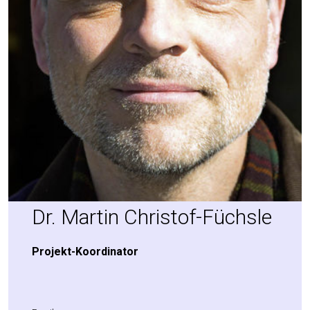
Dr. Mar­tin Christof-Füchsle
Pro­jekt-Koor­di­na­tor