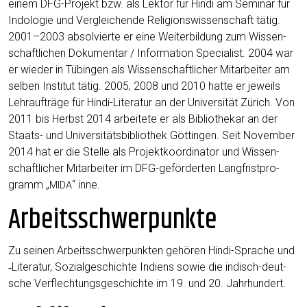
einem DFG-Pro­jekt bzw. als Lek­tor für Hin­di am Semi­nar für
Indo­lo­gie und Ver­glei­chen­de Reli­gi­ons­wis­sen­schaft tätig.
2001–2003 absol­vier­te er eine Wei­ter­bil­dung zum Wis­sen­
schaft­li­chen Doku­men­tar / Infor­ma­ti­on Spe­cia­list. 2004 war
er wie­der in Tübin­gen als Wis­sen­schaft­li­cher Mit­ar­bei­ter am
sel­ben Insti­tut tätig. 2005, 2008 und 2010 hat­te er jeweils
Lehr­auf­trä­ge für Hin­di-Lite­ra­tur an der Uni­ver­si­tät Zürich. Von
2011 bis Herbst 2014 arbei­te­te er als Biblio­the­kar an der
Staats- und Uni­ver­si­täts­bi­blio­thek Göt­tin­gen. Seit Novem­ber
2014 hat er die Stel­le als Pro­jekt­ko­or­di­na­tor und Wis­sen­
schaft­li­cher Mit­ar­bei­ter im DFG-geför­der­ten Lang­frist­pro­
gramm „
“ inne.
MIDA
Arbeitsschwerpunkte
Zu sei­nen Arbeits­schwer­punk­ten gehö­ren Hin­di-Spra­che und
‑Lite­ra­tur, Sozi­al­ge­schich­te Indi­ens sowie die indisch-deut­
sche Ver­flech­tungs­ge­schich­te im 19. und 20. Jahrhundert.