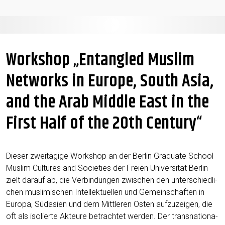
Workshop „Entangled Muslim
Networks in Europe, South Asia,
and the Arab Middle East in the
First Half of the 20th Century“
Die­ser zwei­tä­gi­ge Work­shop an der Ber­lin Gra­dua­te School
Mus­lim Cul­tures and Socie­ties der Frei­en Uni­ver­si­tät Ber­lin
zielt dar­auf ab, die Ver­bin­dun­gen zwi­schen den unter­schied­li­
chen mus­li­mi­schen Intel­lek­tu­el­len und Gemein­schaf­ten in
Euro­pa, Süd­asi­en und dem Mitt­le­ren Osten auf­zu­zei­gen, die
oft als iso­lier­te Akteu­re betrach­tet wer­den. Der trans­na­tio­na­