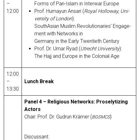
–
Forms of Pan-Islam in Inter­war Europe
12:00
Prof. Humayun Ansa­ri (
Roy­al Hol­lo­way, Uni­
ver­si­ty of Lon­don
):
Sout­hA­si­an Mus­lim Revo­lu­tio­na­ries’ Enga­ge­
ment with Net­works in
Ger­ma­ny in the Ear­ly Twen­tieth Century
Prof. Dr. Umar Ryad (
Utrecht Uni­ver­si­ty
):
The Hajj and Euro­pe in the Colo­ni­al Age
12:00
–
Lunch Break
13:30
Panel 4 – Reli­gious Net­works: Pro­se­ly­tiz­ing
Actors
Chair: Prof. Dr. Gud­run Krä­mer (
)
BGSMCS
Dis­cus­sant: