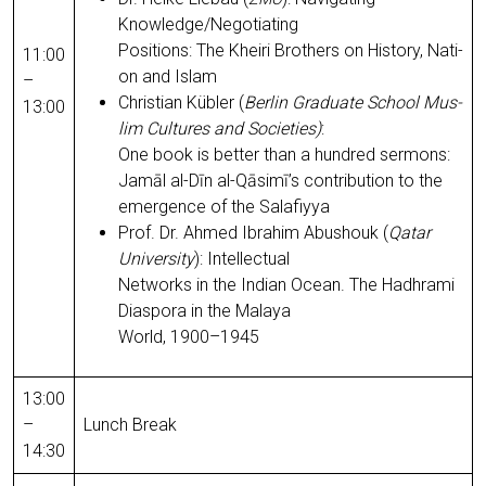
Knowledge/Negotiating
Posi­ti­ons: The Khei­ri Brot­hers on Histo­ry, Nati­
11:00
on and Islam
–
Chris­ti­an Küb­ler (
Ber­lin Gra­dua­te School Mus­
13:00
lim Cul­tures and Socie­ties)
:
One book is bet­ter than a hundred ser­mons:
Jamāl al-Dīn al-Qāsimī’s con­tri­bu­ti­on to the
emer­gence of the Salafiyya
Prof. Dr. Ahmed Ibra­him Abus­houk (
Qatar
Uni­ver­si­ty
): Intellec­tu­al
Net­works in the Indi­an Oce­an. The Hadh­ra­mi
Dia­spo­ra in the Mala­ya
World, 1900–1945
13:00
–
Lunch Break
14:30