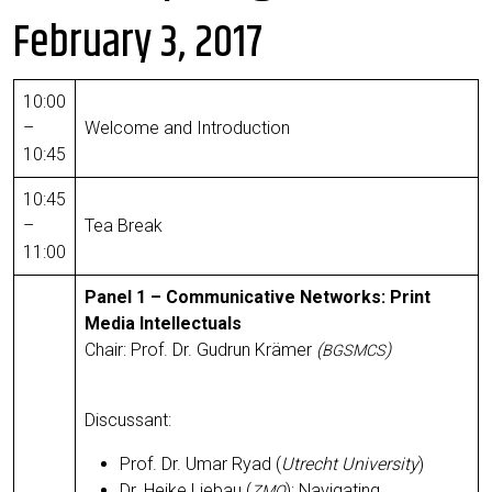
February 3, 2017
10:00
–
Wel­co­me and Introduction
10:45
10:45
–
Tea Break
11:00
Panel 1 – Com­mu­ni­ca­ti­ve Net­works: Print
Media Intellec­tu­als
Chair: Prof. Dr. Gud­run Krä­mer
(
)
BGSMCS
Dis­cus­sant:
Prof. Dr. Umar Ryad (
Utrecht Uni­ver­si­ty
)
Dr. Hei­ke Liebau (
): Navi­ga­ting
ZMO