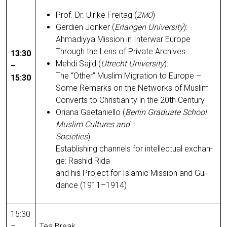
Prof. Dr. Ulri­ke Frei­tag (
)
ZMO
Ger­dien Jon­ker (
Erlan­gen Uni­ver­si­ty
):
Ahma­di­y­ya Mis­si­on in Inter­war Euro­pe
Through the Lens of Pri­va­te Archives
13:30
Meh­di Sajid (
Utrecht Uni­ver­si­ty
):
–
The “Other” Mus­lim Migra­ti­on to Euro­pe –
15:30
Some Remarks on the Net­works of Mus­lim
Con­verts to Chris­tia­ni­ty in the 20th Century
Oria­na Gaeta­ni­ello (
Ber­lin Gra­dua­te School
Mus­lim Cul­tures and
Socie­ties
):
Estab­li­shing chan­nels for intellec­tu­al exch­an­
ge: Ras­hid Rida
and his Pro­ject for Isla­mic Mis­si­on and Gui­
dance (1911–1914)
15:30
–
Tea Break