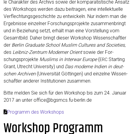
le Cha­rak­ter des Archivs sowie der kom­pa­ra­tis­ti­sche Ansatz
des Work­shops wer­den dazu bei­tra­gen, eine intel­lek­tu­el­le
Ver­flech­tungs­ge­schich­te zu ent­wi­ckeln. Nur indem man die
Ergeb­nis­se ein­zel­ner For­schungs­pro­jek­te zusam­men­bringt
und in Bezie­hung setzt, erhält man eine Vor­stel­lung vom
Gesamt­bild. Daher bringt die­ser Work­shop Wis­sen­schaft­ler
der
Ber­lin Gra­dua­te School Mus­lim Cul­tures and Socie­ties
,
des
Leib­niz-Zen­trum Moder­ner Ori­ent
sowie der For­
schungs­pro­jek­te
Mus­lims in Inter­war Euro­pe
(
Start­ing
ERC
Grant, Utrecht Uni­ver­si­ty) und
Das moder­ne Indi­en in deut­
schen Archi­ven
(Uni­ver­si­tät Göt­tin­gen) und ein­zel­ne Wis­sen­
schaft­ler ande­rer Insti­tu­tio­nen zusammen.
Bit­te mel­den Sie sich für den Work­shop bis zum 24. Janu­ar
2017 an unter office@bgsmcs.fu-berlin.de
Pro­gramm des Workshops
Workshop Programm