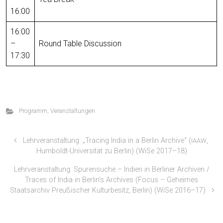
16:00
16:00
–
Round Table Discussion
17:30
Programm
,
Veranstaltungen
Lehrveranstaltung: „Tracing India in a Berlin Archive“ (
,
IAAW
Humboldt-Universität zu Berlin) (WiSe 2017–18)
Lehrveranstaltung: Spurensuche – Indien in Berliner Archiven /
Traces of India in Berlin’s Archives (Focus – Geheimes
Staatsarchiv Preußischer Kulturbesitz, Berlin) (WiSe 2016–17)