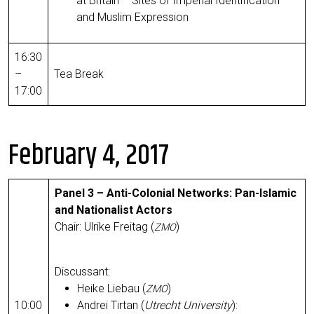
at Bri­tain – Sites of Impe­ri­al Iden­ti­fi­ca­ti­on
and Mus­lim Expression
16:30
–
Tea Break
17:00
February 4, 2017
Panel 3 – Anti-Colo­ni­al Net­works: Pan-Isla­mic
and Natio­na­list Actors
Chair: Ulri­ke Frei­tag (
)
ZMO
Dis­cus­sant:
Hei­ke Liebau (
)
ZMO
10:00
And­rei Tir­tan (
Utrecht Uni­ver­si­ty
):