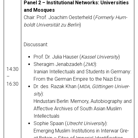
Panel 2 – Insti­tu­tio­nal Net­works: Uni­ver­si­ties
and Mos­ques
Chair: Prof. Joa­chim Oes­ter­held (
Form­er­ly Hum­
boldt Uni­ver­si­tät zu Ber­lin
)
Dis­cus­sant:
Prof. Dr. Julia Hau­ser (
Kas­sel Uni­ver­si­ty
)
Sher­ag­im Jena­bzadeh (
):
ZMO
14:30
Ira­ni­an Intellec­tu­als and Stu­dents in Ger­ma­ny:
–
From the Ger­man Empire to the Nazi Era
16:30
Dr. des. Razak Khan (
, Göt­tin­gen Uni­ver­
MIDA
si­ty
):
Hin­du­sta­ni Ber­lin: Memo­ry, Auto­bio­gra­phy and
Affec­ti­ve Archi­ves of South Asi­an Mus­lim
Intellectuals
Sophie Spa­an (
Utrecht Uni­ver­si­ty
):
Emer­ging Mus­lim Insti­tu­ti­ons in Inter­war Gre­