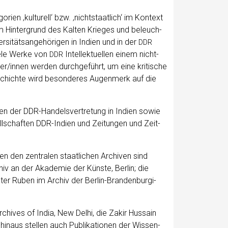
ien ‚kul­tu­rell‘ bzw. ‚nicht­staat­lich‘ im Kon­text
 dem Hin­ter­grund des Kal­ten Krie­ges und beleuch­
si­täts­an­ge­hö­ri­gen in Indi­en und in der
DDR
ie­le Wer­ke von
Intel­lek­tu­el­len einem nicht-
DDR
er/innen wer­den durch­ge­führt, um eine kri­ti­sche
­schich­te wird beson­de­res Augen­merk auf die
ten der DDR-Han­dels­ver­tre­tung in Indi­en sowie
ell­schaf­ten DDR-Indi­en und Zei­tun­gen und Zeit­
n den zen­tra­len staat­li­chen Archi­ven sind
iv an der Aka­de­mie der Küns­te, Ber­lin; die
ter Ruben im Archiv der Ber­lin-Bran­den­bur­gi­
rchi­ves of India, New Delhi, die Zakir Huss­ain
 hin­aus stel­len auch Publi­ka­tio­nen der Wis­sen­