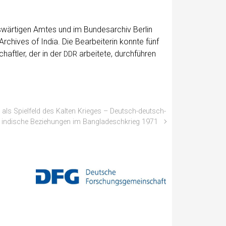
är­ti­gen Amtes und im Bun­des­ar­chiv Ber­lin
chi­ves of India. Die Bear­bei­te­rin konn­te fünf
chaft­ler, der in der
arbei­te­te, durch­füh­ren
DDR
 als Spielfeld des Kalten Krieges – Deutsch-deutsch-
indische Beziehungen im Bangladeschkrieg 1971