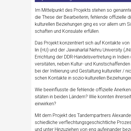
Im Mit­tel­punkt des Pro­jekts ste­hen so genann­te 
die The­se der Bear­bei­te­rin, feh­len­de offi­zi­el­
kul­tu­rel­len Bezie­hun­gen ging es vor allem um Si
schaf­ten und Kon­su­la­te erfüllen.
Das Pro­jekt kon­zen­triert sich auf Kon­tak­te von G
lin (
) und der Jawa­harlal Neh­ru Uni­ver­si­ty (
HU
JN
Errich­tung der DDR-Han­dels­ver­tre­tung in Indi­
ver­si­tä­ten, neben Kul­tur- und Kunst­schaf­fen­d
bei der Initi­ie­rung und Gestal­tung kul­tu­rel­ler / n
schen Kon­tak­te in sozio-kul­tu­rel­len Bezie­hun
Wie beein­fluss­te die feh­len­de offi­zi­el­le Aner­k
si­tä­ten in bei­den Län­dern? Wie konn­ten ihrer­s
einwirken?
Mit dem Pro­jekt des Tan­dem­part­ners Alex­an­der 
schied­li­che ver­flech­tungs­ge­schicht­li­che Pro­zes­
und unter Hin­zu­zie­hen von eng auf­ein­an­der b