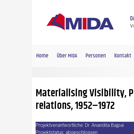
Skip to main content
D
V
Home
Über
Personen
Kontakt
MIDA
Materialising Visibility, 
relations, 1952–1972
Pro­jekt­ver­ant­wort­li­che: Dr. Anan­di­ta Baj­pai
Pro­jekt­sta­tus: abgeschlossen