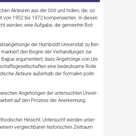
wi­schen Akteu­ren aus der
und Indi­en, die, so
DDR
it von 1952 bis 1972 kom­pen­sier­ten. In die­sen
t wer­den, eine Auf­ga­be, die gemein­hin Bot­
ts­an­ge­hö­ri­ge der Hum­boldt-Uni­ver­si­tät zu Ber­
mar­kiert den Beginn der Ver­hand­lun­gen zur
 Baj­pai argu­men­tiert, dass Ange­hö­ri­ge von Uni­
­schafts­ge­sell­schaf­ten eine bedeut­sa­me Rol­le
 indi­sche Akteu­re außer­halb der for­ma­len poli­ti­
wi­schen Ange­hö­ri­gen der unter­such­ten Uni­ver­
en­ar­beit auf den Pro­zess der Aner­ken­nung
tho­di­scher Hin­sicht: Unter­sucht wer­den unter­
 in einem ver­gleich­ba­ren his­to­ri­schen Zeit­raum