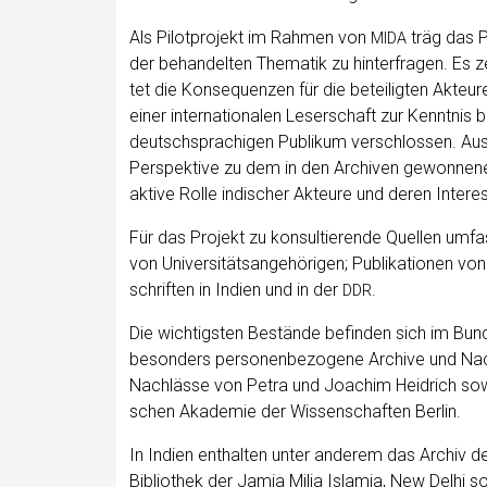
Als Pilot­pro­jekt im Rah­men von
träg das Pro
MIDA
der behan­del­ten The­ma­tik zu hin­ter­fra­gen. Es z
tet die Kon­se­quen­zen für die betei­lig­ten Akteu­r
einer inter­na­tio­na­len Leser­schaft zur Kennt­nis
deutsch­spra­chi­gen Publi­kum ver­schlos­sen. Aus­
Per­spek­ti­ve zu dem in den Archi­ven gewon­ne­ne
akti­ve Rol­le indi­scher Akteu­re und deren Inter­
Für das Pro­jekt zu kon­sul­tie­ren­de Quel­len umfa
von Uni­ver­si­täts­an­ge­hö­ri­gen; Publi­ka­tio­ne
schrif­ten in Indi­en und in der
.
DDR
Die wich­tigs­ten Bestän­de befin­den sich im Bun­d
beson­ders per­so­nen­be­zo­ge­ne Archi­ve und Nach
Nach­läs­se von Petra und Joa­chim Heid­rich s
schen Aka­de­mie der Wis­sen­schaf­ten Berlin.
In Indi­en ent­hal­ten unter ande­rem das Archiv d
Biblio­thek der Jamia Milia Isla­mia, New Delhi 