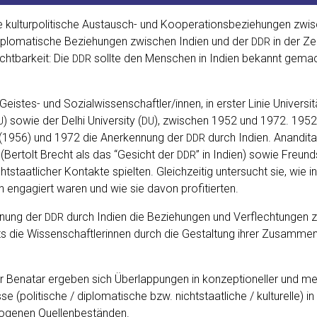
kul­tur­po­li­ti­sche Aus­tausch- und Koope­ra­ti­ons­be­zie­hun­gen z
le diplo­ma­ti­sche Bezie­hun­gen zwi­schen Indi­en und der
in der Ze
DDR
cht­bar­keit: Die
soll­te den Men­schen in Indi­en bekannt gemach
DDR
eis­tes- und Sozialwissenschaftler/innen, in ers­ter Linie Uni­ver­si­tä
) sowie der Delhi Uni­ver­si­ty (
), zwi­schen 1952 und 1972. 1952 
U
DU
en (1956) und 1972 die Aner­ken­nung der
durch Indi­en. Anan­di­ta
DDR
en (Ber­tolt Brecht als das “Gesicht der
” in Indi­en) sowie Freund
DDR
icht­staat­li­cher Kon­tak­te spiel­ten. Gleich­zei­tig unter­sucht sie, wie
­gen enga­giert waren und wie sie davon profitierten.
en­nung der
durch Indi­en die Bezie­hun­gen und Ver­flech­tun­gen z
DDR
eits die Wis­sen­schaft­le­rin­nen durch die Gestal­tung ihrer Zusam­m
Bena­tar erge­ben sich Über­lap­pun­gen in kon­zep­tio­nel­ler und me
se (poli­ti­sche / diplo­ma­ti­sche bzw. nicht­staat­li­che / kul­tu­rel­le)
ezo­ge­nen Quellenbeständen.