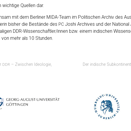
n wich­ti­ge Quel­len dar.
­sam mit dem Ber­li­ner MIDA-Team im Poli­ti­schen Archiv des Aus­w
i­te­rin bis­her die Bestän­de des
Joshi Archi­ves und der Natio­nal Ar
PC
ma­li­gen DDR-Wis­sen­schaft­ler/in­nen bzw. einem indi­schen Wis­sen­s
en von mehr als 10 Stunden.
er
– Zwischen Ideologie,
Der indische Subkontinent
DDR