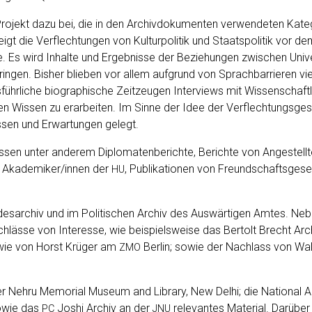
­jekt dazu bei, die in den Archiv­do­ku­men­ten ver­wen­de­ten Kate­go­r
eigt die Ver­flech­tun­gen von Kul­tur­po­li­tik und Staats­po­li­tik vor
e. Es wird Inhal­te und Ergeb­nis­se der Bezie­hun­gen zwi­schen Uni­ver­
 brin­gen. Bis­her blie­ben vor allem auf­grund von Sprach­bar­rie­ren v
führ­li­che bio­gra­phi­sche Zeit­zeu­gen Inter­views mit Wissenschaftl
n Wis­sen zu erar­bei­ten. Im Sin­ne der Idee der Ver­flech­tungs­ge
es­sen und Erwar­tun­gen gelegt.
s­sen unter ande­rem Diplo­ma­ten­be­rich­te, Berich­te von Ange­stell­
n von Akademiker/innen der
, Publi­ka­tio­nen von Freund­schafts­ge­s
HU
es­ar­chiv und im Poli­ti­schen Archiv des Aus­wär­ti­gen Amtes. Nebe
­läs­se von Inter­es­se, wie bei­spiels­wei­se das Ber­tolt Brecht Arch
owie von Horst Krü­ger am
Ber­lin; sowie der Nach­lass von Wal­
ZMO
er Neh­ru Memo­ri­al Muse­um and Libra­ry, New Delhi; die Natio­nal A
sowie das
Joshi Archiv an der
rele­van­tes Mate­ri­al. Dar­über
PC
JNU