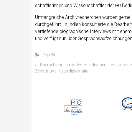
schaft­le­rin­nen und Wis­sen­schaft­ler der
Ber­li
HU
Umfang­rei­che Archiv­re­cher­chen wur­den gemein
durch­ge­führt. In Indi­en kon­sul­tier­te die Bear­be
ver­tie­fen­de bio­gra­phi­sche Inter­views mit ehe­
und ver­fügt nun über Gesprächs­auf­zeich­nun­g
Projekte
Übersetzungen moderner indischer Literatur in d
Zensur und Kulturdiplomatie