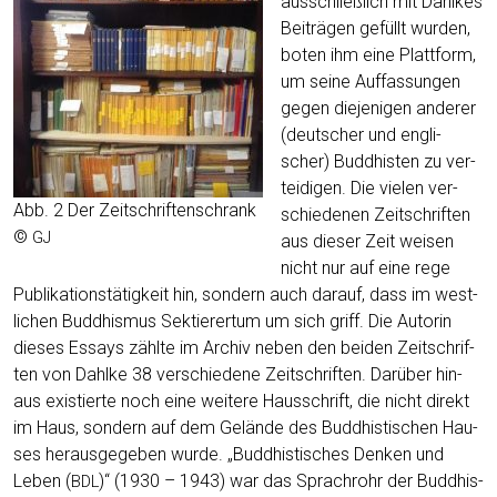
aus­schließ­lich mit Dah­l­kes
Bei­trä­gen gefüllt wur­den,
boten ihm eine Platt­form,
um sei­ne Auf­fas­sun­gen
gegen die­je­ni­gen ande­rer
(deut­scher und eng­li­
scher) Bud­dhis­ten zu ver­
tei­di­gen. Die vie­len ver­
Abb. 2 Der Zeit­schrif­ten­schrank
schie­de­nen Zeit­schrif­ten
©
GJ
aus die­ser Zeit wei­sen
nicht nur auf eine rege
Publi­ka­ti­ons­tä­tig­keit hin, son­dern auch dar­auf, dass im west­
li­chen Bud­dhis­mus Sek­tie­rer­tum um sich griff. Die Autorin
die­ses Essays zähl­te im Archiv neben den bei­den Zeit­schrif­
ten von Dah­l­ke 38 ver­schie­de­ne Zeit­schrif­ten. Dar­über hin­
aus exis­tier­te noch eine wei­te­re Haus­schrift, die nicht direkt
im Haus, son­dern auf dem Gelän­de des Bud­dhis­ti­schen Hau­
ses her­aus­ge­ge­ben wur­de. „Bud­dhis­ti­sches Den­ken und
Leben (
)“ (1930 – 1943) war das Sprach­rohr der Bud­dhis­
BDL