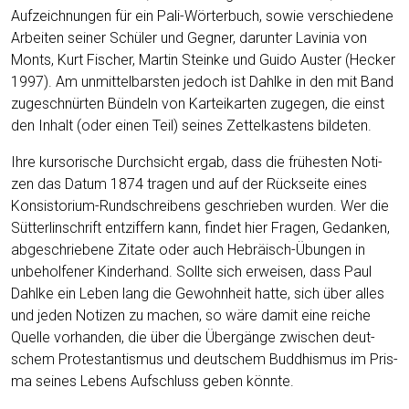
Auf­zeich­nun­gen für ein Pali-Wör­ter­buch, sowie ver­schie­de­ne
Arbei­ten sei­ner Schü­ler und Geg­ner, dar­un­ter Lavi­nia von
Monts, Kurt Fischer, Mar­tin Stein­ke und Gui­do Aus­ter (Hecker
1997). Am unmit­tel­bars­ten jedoch ist Dah­l­ke in den mit Band
zuge­schnür­ten Bün­deln von Kar­tei­kar­ten zuge­gen, die einst
den Inhalt (oder einen Teil) sei­nes Zet­tel­kas­tens bildeten.
Ihre kur­so­ri­sche Durch­sicht ergab, dass die frü­hes­ten Noti­
zen das Datum 1874 tra­gen und auf der Rück­sei­te eines
Kon­sis­to­ri­um-Rund­schrei­bens geschrie­ben wur­den. Wer die
Süt­ter­lin­schrift ent­zif­fern kann, fin­det hier Fra­gen, Gedan­ken,
abge­schrie­be­ne Zita­te oder auch Hebrä­isch-Übun­gen in
unbe­hol­fe­ner Kin­der­hand. Soll­te sich erwei­sen, dass Paul
Dah­l­ke ein Leben lang die Gewohn­heit hat­te, sich über alles
und jeden Noti­zen zu machen, so wäre damit eine rei­che
Quel­le vor­han­den, die über die Über­gän­ge zwi­schen deut­
schem Pro­tes­tan­tis­mus und deut­schem Bud­dhis­mus im Pris­
ma sei­nes Lebens Auf­schluss geben könnte.