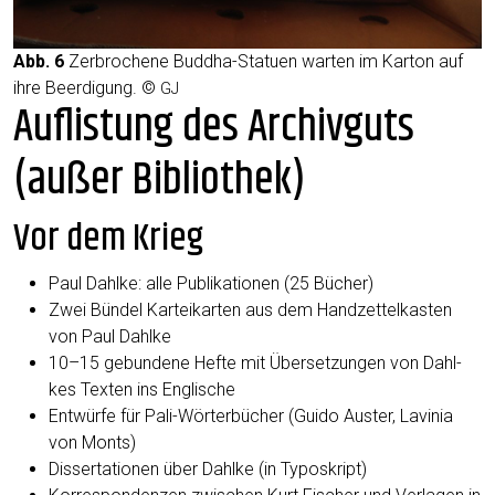
Abb. 6
Zer­bro­che­ne Bud­dha-Sta­tu­en war­ten im Kar­ton auf
ihre Beer­di­gung. ©
GJ
Auflistung des Archivguts
(außer Bibliothek)
Vor dem Krieg
Paul Dah­l­ke: alle Publi­ka­tio­nen (25 Bücher)
Zwei Bün­del Kar­tei­kar­ten aus dem Hand­zet­tel­kas­ten
von Paul Dahlke
10–15 gebun­de­ne Hef­te mit Über­set­zun­gen von Dah­l­
kes Tex­ten ins Englische
Ent­wür­fe für Pali-Wör­ter­bü­cher (Gui­do Aus­ter, Lavi­nia
von Monts)
Dis­ser­ta­tio­nen über Dah­l­ke (in Typoskript)