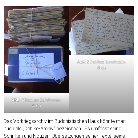
Abb. 5
Dah­l­kes Zet­tel­kas­ten
©
GJ
Abb. 4
Dah­l­kes Zet­tel­kas­ten
©
GJ
Das Vor­kriegs­ar­chiv im Bud­dhis­ti­schen Haus könn­te man
auch als „Dah­l­ke-Archiv“ bezeich­nen. Es umfasst sei­ne
Schrif­ten und Noti­zen, Über­set­zun­gen sei­ner Tex­te, sei­ne