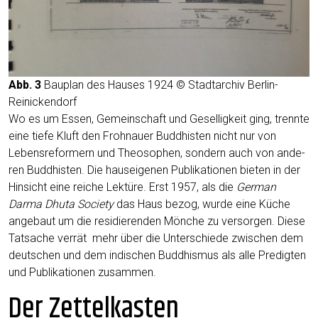
Abb. 3
Bau­plan des Hau­ses 1924 © Stadt­ar­chiv Berlin-
Reinickendorf
Wo es um Essen, Gemein­schaft und Gesel­lig­keit ging, trenn­te
eine tie­fe Kluft den Froh­nau­er Bud­dhis­ten nicht nur von
Lebens­re­for­mern und Theo­so­phen, son­dern auch von ande­
ren Bud­dhis­ten. Die haus­ei­ge­nen Publi­ka­tio­nen bie­ten in der
Hin­sicht eine rei­che Lek­tü­re. Erst 1957, als die
Ger­man
Darma Dhu­ta Socie­ty
das Haus bezog, wur­de eine Küche
ange­baut um die resi­die­ren­den Mön­che zu ver­sor­gen. Die­se
Tat­sa­che ver­rät mehr über die Unter­schie­de zwi­schen dem
deut­schen und dem indi­schen Bud­dhis­mus als alle Pre­dig­ten
und Publi­ka­tio­nen zusammen.
Der Zettelkasten