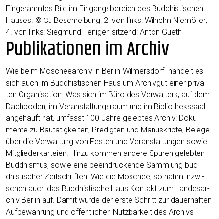
Ein­ge­rahm­tes Bild im Ein­gangs­be­reich des Bud­dhis­ti­schen
Hau­ses. ©
Beschrei­bung: 2. von links: Wil­helm Niem­öl­ler;
GJ
4. von links: Sieg­mund Feni­ger; sit­zend: Anton Gueth
Publikationen im Archiv
Wie beim Moschee­ar­chiv in Ber­lin-Wil­mers­dorf han­delt es
sich auch im Bud­dhis­ti­schen Haus um Archiv­gut einer pri­va­
ten Orga­ni­sa­ti­on. Was sich im Büro des Ver­wal­ters, auf dem
Dach­bo­den, im Ver­an­stal­tungs­raum und im Biblio­theks­saal
ange­häuft hat, umfasst 100 Jah­re geleb­tes Archiv: Doku­
men­te zu Bau­tä­tig­kei­ten, Pre­dig­ten und Manu­skrip­te, Bele­ge
über die Ver­wal­tung von Fes­ten und Ver­an­stal­tun­gen sowie
Mit­glie­der­kar­tei­en. Hin­zu kom­men ande­re Spu­ren geleb­ten
Bud­dhis­mus, sowie eine beein­dru­cken­de Samm­lung bud­
dhis­ti­scher Zeit­schrif­ten. Wie die Moschee, so nahm inzwi­
schen auch das Bud­dhis­ti­sche Haus Kon­takt zum Lan­des­ar­
chiv Ber­lin auf. Damit wur­de der ers­te Schritt zur dau­er­haf­ten
Auf­be­wah­rung und öffent­li­chen Nutz­bar­keit des Archivs