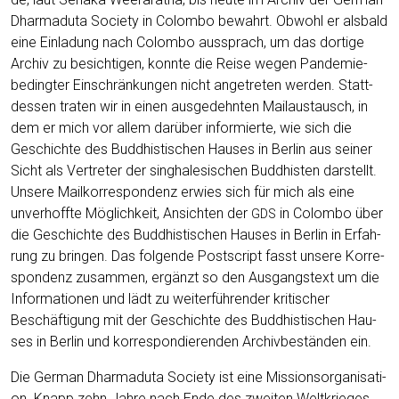
Dhar­ma­du­ta Socie­ty in Colom­bo bewahrt. Obwohl er als­bald
eine Ein­la­dung nach Colom­bo aus­sprach, um das dor­ti­ge
Archiv zu besich­ti­gen, konn­te die Rei­se wegen Pan­de­mie-
beding­ter Ein­schrän­kun­gen nicht ange­tre­ten wer­den. Statt­
des­sen tra­ten wir in einen aus­ge­dehn­ten Mai­l­aus­tausch, in
dem er mich vor allem dar­über infor­mier­te, wie sich die
Geschich­te des Bud­dhis­ti­schen Hau­ses in Ber­lin aus sei­ner
Sicht als Ver­tre­ter der sin­gha­le­si­schen Bud­dhis­ten dar­stellt.
Unse­re Mail­kor­re­spon­denz erwies sich für mich als eine
unver­hoff­te Mög­lich­keit, Ansich­ten der
in Colom­bo über
GDS
die Geschich­te des Bud­dhis­ti­schen Hau­ses in Ber­lin in Erfah­
rung zu brin­gen. Das fol­gen­de Post­script fasst unse­re Kor­re­
spon­denz zusam­men, ergänzt so den Aus­gangs­text um die
Infor­ma­tio­nen und lädt zu wei­ter­füh­ren­der kri­ti­scher
Beschäf­ti­gung mit der Geschich­te des Bud­dhis­ti­schen Hau­
ses in Ber­lin und kor­re­spon­die­ren­den Archiv­be­stän­den ein.
Die Ger­man Dhar­ma­du­ta Socie­ty ist eine Mis­si­ons­or­ga­ni­sa­ti­
on. Knapp zehn Jah­re nach Ende des zwei­ten Welt­krie­ges