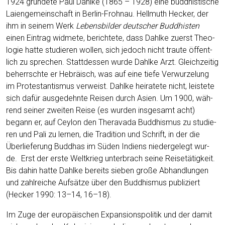
1924 grün­de­te Paul Dah­l­ke (1865 – 1928) eine bud­dhis­ti­sche
Lai­en­ge­mein­schaft in Ber­lin-Froh­nau. Hell­muth Hecker, der
ihm in sei­nem Werk
Lebens­bil­der deut­scher Bud­dhis­ten
einen Ein­trag wid­me­te, berich­te­te, dass Dah­l­ke zuerst Theo­
lo­gie hat­te stu­die­ren wol­len, sich jedoch nicht trau­te öffent­
lich zu spre­chen. Statt­des­sen wur­de Dah­l­ke Arzt. Gleich­zei­tig
beherrsch­te er Hebrä­isch, was auf eine tie­fe Ver­wur­ze­lung
im Pro­tes­tan­tis­mus ver­weist. Dah­l­ke hei­ra­te­te nicht, leis­te­te
sich dafür aus­ge­dehn­te Rei­sen durch Asi­en. Um 1900, wäh­
rend sei­ner zwei­ten Rei­se (es wur­den ins­ge­samt acht)
begann er, auf Cey­lon den Ther­ava­da Bud­dhis­mus zu stu­die­
ren und Pali zu ler­nen, die Tra­di­ti­on und Schrift, in der die
Über­lie­fe­rung Bud­dhas im Süden Indi­ens nie­der­ge­legt wur­
de. Erst der ers­te Welt­krieg unter­brach sei­ne Rei­se­tä­tig­keit.
Bis dahin hat­te Dah­l­ke bereits sie­ben gro­ße Abhand­lun­gen
und zahl­rei­che Auf­sät­ze über den Bud­dhis­mus publi­ziert
(Hecker 1990: 13–14, 16–18).
Im Zuge der euro­päi­schen Expan­si­ons­po­li­tik und der damit