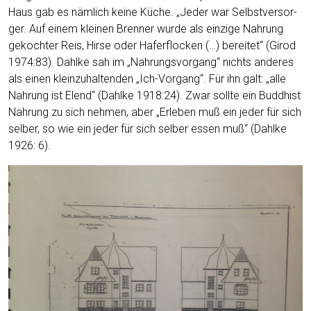
Haus gab es näm­lich kei­ne Küche. „Jeder war Selbst­ver­sor­
ger. Auf einem klei­nen Bren­ner wur­de als ein­zi­ge Nah­rung
gekoch­ter Reis, Hir­se oder Hafer­flo­cken (…) berei­tet“ (Girod
1974:83). Dah­l­ke sah im „Nah­rungs­vor­gang“ nichts ande­res
als einen klein­zu­hal­ten­den „Ich-Vor­gang“. Für ihn galt: „alle
Nah­rung ist Elend“ (Dah­l­ke 1918:24). Zwar soll­te ein Bud­dhist
Nah­rung zu sich neh­men, aber „Erle­ben muß ein jeder für sich
sel­ber, so wie ein jeder für sich sel­ber essen muß“ (Dah­l­ke
1926: 6).