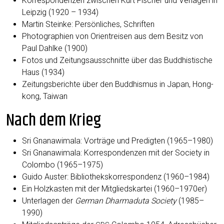
Kor­re­spon­den­zen zwi­schen Kurt Fischer und Ver­la­gen in
Leip­zig (1920 – 1934)
Mar­tin Stein­ke: Per­sön­li­ches, Schriften
Pho­to­gra­phien von Ori­ent­rei­sen aus dem Besitz von
Paul Dah­l­ke (1900)
Fotos und Zei­tungs­aus­schnit­te über das Bud­dhis­ti­sche
Haus (1934)
Zei­tungs­be­rich­te über den Bud­dhis­mus in Japan, Hong­
kong, Taiwan
Nach dem Krieg
Sri Gna­na­wi­ma­la: Vor­trä­ge und Pre­dig­ten (1965–1980)
Sri Gna­na­wi­ma­la: Kor­re­spon­den­zen mit der Socie­ty in
Colom­bo (1965–1975)
Gui­do Aus­ter: Biblio­theks­kor­re­spon­denz (1960–1984)
Ein Holz­kas­ten mit der Mit­glieds­kar­tei (1960–1970er)
Unter­la­gen der
Ger­man Dhar­ma­du­ta Socie­ty
(1985–
1990)