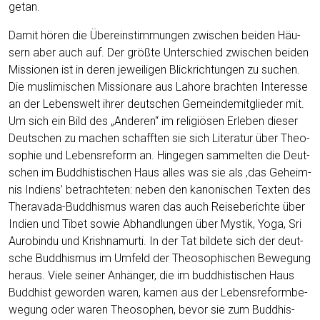
getan.
Damit hören die Über­ein­stim­mun­gen zwi­schen bei­den Häu­
sern aber auch auf. Der größ­te Unter­schied zwi­schen bei­den
Mis­sio­nen ist in deren jewei­li­gen Blick­rich­tun­gen zu suchen.
Die mus­li­mi­schen Mis­sio­na­re aus Laho­re brach­ten Inter­es­se
an der Lebens­welt ihrer deut­schen Gemein­de­mit­glie­der mit.
Um sich ein Bild des „Ande­ren“ im reli­giö­sen Erle­ben die­ser
Deut­schen zu machen schaff­ten sie sich Lite­ra­tur über Theo­
so­phie und Lebens­re­form an. Hin­ge­gen sam­mel­ten die Deut­
schen im Bud­dhis­ti­schen Haus alles was sie als ‚das Geheim­
nis Indi­ens’ betrach­te­ten: neben den kano­ni­schen Tex­ten des
Ther­ava­da-Bud­dhis­mus waren das auch Rei­se­be­rich­te über
Indi­en und Tibet sowie Abhand­lun­gen über Mys­tik, Yoga, Sri
Auro­bin­du und Krish­na­mur­ti. In der Tat bil­de­te sich der deut­
sche Bud­dhis­mus im Umfeld der Theo­so­phi­schen Bewe­gung
her­aus. Vie­le sei­ner Anhän­ger, die im bud­dhis­ti­schen Haus
Bud­dhist gewor­den waren, kamen aus der Lebens­re­form­be­
we­gung oder waren Theo­so­phen, bevor sie zum Bud­dhis­