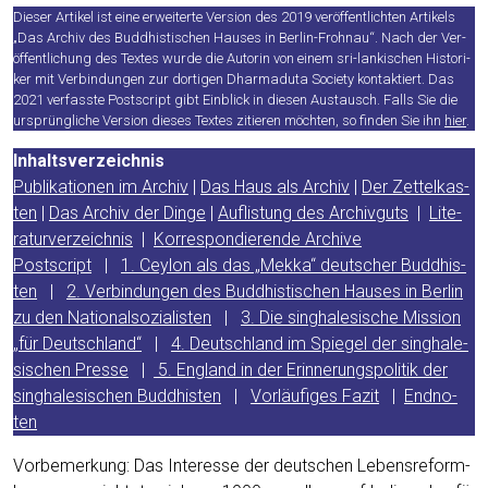
Die­ser Arti­kel ist eine erwei­ter­te Ver­si­on des 2019 ver­öf­fent­lich­ten Arti­kels
„Das Archiv des Bud­dhis­ti­schen Hau­ses in Ber­lin-Froh­nau“. Nach der Ver­
öf­fent­li­chung des Tex­tes wur­de die Autorin von einem sri-lan­ki­schen His­to­ri­
ker mit Ver­bin­dun­gen zur dor­ti­gen Dhar­ma­du­ta Socie­ty kon­tak­tiert. Das
2021 ver­fass­te Post­script gibt Ein­blick in die­sen Aus­tausch. Falls Sie die
ursprüng­li­che Ver­si­on die­ses Tex­tes zitie­ren möch­ten, so fin­den Sie ihn
hier
.
Inhalts­ver­zeich­nis
Publi­ka­tio­nen im Archiv
|
Das Haus als Archiv
|
Der Zet­tel­kas­
ten
|
Das Archiv der Din­ge
|
Auf­lis­tung des Archiv­guts
|
Lite­
ra­tur­ver­zeich­nis
|
Kor­re­spon­die­ren­de Archi­ve
Post­script
|
1. Cey­lon als das „Mek­ka“ deut­scher Bud­dhis­
ten
|
2. Ver­bin­dun­gen des Bud­dhis­ti­schen Hau­ses in Ber­lin
zu den Natio­nal­so­zia­lis­ten
|
3. Die sin­gha­le­si­sche Mis­si­on
„für Deutsch­land“
|
4. Deutsch­land im Spie­gel der sin­gha­le­
si­schen Pres­se
|
5. Eng­land in der Erin­ne­rungs­po­li­tik der
sin­gha­le­si­schen Bud­dhis­ten
|
Vor­läu­fi­ges Fazit
|
End­no­
ten
Vor­be­mer­kung: Das Inter­es­se der deut­schen Lebens­re­form­