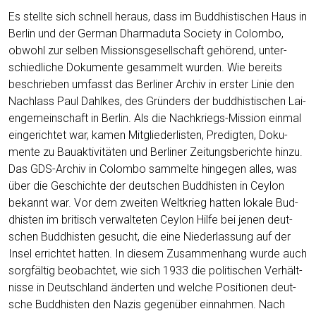
Es stell­te sich schnell her­aus, dass im Bud­dhis­ti­schen Haus in
Ber­lin und der Ger­man Dhar­ma­du­ta Socie­ty in Colom­bo,
obwohl zur sel­ben Mis­si­ons­ge­sell­schaft gehö­rend, unter­
schied­li­che Doku­men­te gesam­melt wur­den. Wie bereits
beschrie­ben umfasst das Ber­li­ner Archiv in ers­ter Linie den
Nach­lass Paul Dah­l­kes, des Grün­ders der bud­dhis­ti­schen Lai­
en­ge­mein­schaft in Ber­lin. Als die Nach­kriegs-Mis­si­on ein­mal
ein­ge­rich­tet war, kamen Mit­glie­der­lis­ten, Pre­dig­ten, Doku­
men­te zu Bau­ak­ti­vi­tä­ten und Ber­li­ner Zei­tungs­be­rich­te hin­zu.
Das GDS-Archiv in Colom­bo sam­mel­te hin­ge­gen alles, was
über die Geschich­te der deut­schen Bud­dhis­ten in Cey­lon
bekannt war. Vor dem zwei­ten Welt­krieg hat­ten loka­le Bud­
dhis­ten im bri­tisch ver­wal­te­ten Cey­lon Hil­fe bei jenen deut­
schen Bud­dhis­ten gesucht, die eine Nie­der­las­sung auf der
Insel errich­tet hat­ten. In die­sem Zusam­men­hang wur­de auch
sorg­fäl­tig beob­ach­tet, wie sich 1933 die poli­ti­schen Ver­hält­
nis­se in Deutsch­land änder­ten und wel­che Posi­tio­nen deut­
sche Bud­dhis­ten den Nazis gegen­über ein­nah­men. Nach