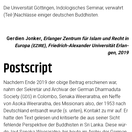
Die Uni­ver­si­tät Göt­tin­gen, Indo­lo­gi­sches Semi­nar, ver­wahrt
(Teil-)Nachlässe eini­ger deut­schen Buddhisten.
Ger­dien Jon­ker,
Erlan­ger Zen­trum für Islam und Recht in
Euro­pa (
), Fried­rich-Alex­an­der Uni­ver­si­tät Erlan­
EZIRE
gen, 2019
Postscript
Nach­dem Ende 2019 der obi­ge Bei­trag erschie­nen war,
nahm der Sekre­tär und Archi­var der Ger­man Dhar­ma­du­ta
Socie­ty (
) in Colom­bo, Sena­ka Weera­rat­na, ein Nef­fe
GDS
von Aso­ka Weera­rat­na, des Mis­sio­nars also, der 1953 nach
Deutsch­land ent­sandt wur­de (s. unten), Kon­takt zu mir auf. Er
hat­te den Text gele­sen und kri­ti­sier­te die aus sei­ner Sicht
feh­len­de Per­spek­ti­ve der Bud­dhis­ten in Sri Lan­ka. Die­se wür­
de, laut Sena­ka Weera­rat­na, bis heu­te im Archiv der Ger­man