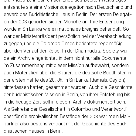
ent­sand­te sie eine Mis­si­ons­de­le­ga­ti­on nach Deutsch­land und
erwarb das Bud­dhis­ti­sche Haus in Ber­lin. Der ers­ten Dele­ga­ti­
on der
gehör­ten sie­ben Mön­che an. Ihre Ent­sen­dung
GDS
wur­de in Sri Lan­ka wie ein natio­na­les Ereig­nis behan­delt. So
war der Minis­ter­prä­si­dent per­sön­lich bei der Ver­ab­schie­dung
zuge­gen, und die Colom­bo Times berich­te­te regel­mä­ßig
über den Ver­lauf der Rei­se. In der Dhar­ma­du­ta Socie­ty wur­
de ein Archiv ein­ge­rich­tet, in dem nicht nur alle Doku­men­te
im Zusam­men­hang mit die­ser Mis­si­on auf­be­wahrt, son­dern
auch Mate­ria­li­en über die Spu­ren, die deut­sche Bud­dhis­ten in
der ers­ten Hälf­te des 20. Jh. in Sri Lan­ka (damals: Cey­lon)
hin­ter­las­sen hat­ten, gesam­melt wur­den. Auch die Geschich­te
der bud­dhis­ti­schen Mis­si­on in Ber­lin, von ihrer Ent­ste­hung bis
in die heu­ti­ge Zeit, soll in die­sem Archiv doku­men­tiert sein.
Als Sekre­tär der Gesell­schaft in Colom­bo und Ver­ant­wort­li­
cher für die archi­va­li­schen Bestän­de der
war mein Mail­
GDS
part­ner also bes­tens ver­traut mit der Geschich­te des Bud­
dhis­ti­schen Hau­ses in Berlin.