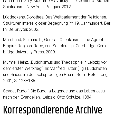
Lach­mann, Gary, Madame Blava­ts­ky. The Mother of Modern
Spi­ri­tua­lism. New York: Pen­gu­in, 2012.
Lüd­de­ckens, Doro­thea, Das Welt­par­la­ment der Reli­gio­nen.
Struk­tu­ren inter­re­li­giö­ser Begeg­nung im 19. Jahr­hun­dert. Ber­
lin: De Gruy­ter, 2002.
Mar­chand, Suzan­ne L., Ger­man Ori­en­ta­lism in the Age of
Empire. Reli­gi­on, Race, and Scho­lar­ship. Cam­bridge: Cam­
bridge Uni­ver­si­ty Press, 2009.
Mür­mel, Heinz, „Bud­dhis­mus und Theo­so­phie in Leip­zig vor
dem ers­ten Welt­krieg“. In: Man­fred Hüt­ter (Hg.) Bud­dhis­ten
und Hin­dus im deutsch­spra­chi­gen Raum. Ber­lin: Peter Lang,
2001, S. 123–136.
Sey­del, Rudolf, Die Bud­dha-Legen­de und das Leben Jesu
nach den Evan­ge­li­en. Leip­zig: Otto Schul­ze, 1884.
Korrespondierende Archive