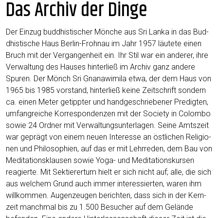
Das Archiv der Dinge
Der Ein­zug bud­dhis­ti­scher Mön­che aus Sri Lan­ka in das Bud­
dhis­ti­sche Haus Ber­lin-Froh­nau im Jahr 1957 läu­te­te einen
Bruch mit der Ver­gan­gen­heit ein. Ihr Stil war ein ande­rer, ihre
Ver­wal­tung des Hau­ses hin­ter­ließ im Archiv ganz ande­re
Spu­ren. Der Mönch Sri Gna­na­wi­mi­la etwa, der dem Haus von
1965 bis 1985 vor­stand, hin­ter­ließ kei­ne Zeit­schrift son­dern
ca. einen Meter getipp­ter und hand­ge­schrie­be­ner Pre­dig­ten,
umfang­rei­che Kor­re­spon­den­zen mit der Socie­ty in Colom­bo
sowie 24 Ord­ner mit Ver­wal­tungs­un­ter­la­gen. Sei­ne Amts­zeit
war geprägt von einem neu­en Inter­es­se an öst­li­chen Reli­gio­
nen und Phi­lo­so­phien, auf das er mit Lehr­re­den, dem Bau von
Medi­ta­ti­ons­klau­sen sowie Yoga- und Medi­ta­ti­ons­kur­sen
reagier­te. Mit Sek­tie­rer­tum hielt er sich nicht auf; alle, die sich
aus wel­chem Grund auch immer inter­es­sier­ten, waren ihm
will­kom­men. Augen­zeu­gen berich­ten, dass sich in der Kern­
zeit manch­mal bis zu 1.500 Besu­cher auf dem Gelän­de