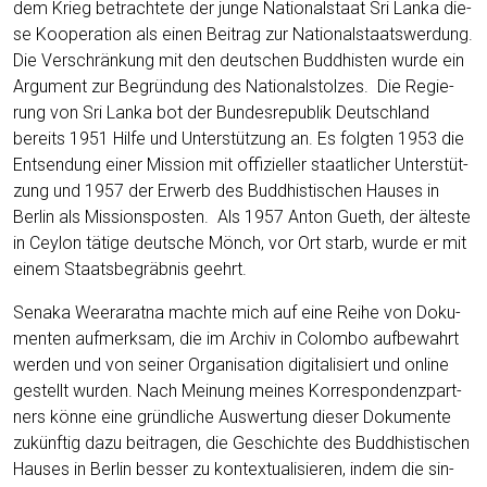
dem Krieg betrach­te­te der jun­ge Natio­nal­staat Sri Lan­ka die­
se Koope­ra­ti­on als einen Bei­trag zur Natio­nal­staats­wer­dung.
Die Ver­schrän­kung mit den deut­schen Bud­dhis­ten wur­de ein
Argu­ment zur Begrün­dung des Natio­nal­stol­zes. Die Regie­
rung von Sri Lan­ka bot der Bun­des­re­pu­blik Deutsch­land
bereits 1951 Hil­fe und Unter­stüt­zung an. Es folg­ten 1953 die
Ent­sen­dung einer Mis­si­on mit offi­zi­el­ler staat­li­cher Unter­stüt­
zung und 1957 der Erwerb des Bud­dhis­ti­schen Hau­ses in
Ber­lin als Mis­si­ons­pos­ten. Als 1957 Anton Gueth, der ältes­te
in Cey­lon täti­ge deut­sche Mönch, vor Ort starb, wur­de er mit
einem Staats­be­gräb­nis geehrt.
Sena­ka Weera­rat­na mach­te mich auf eine Rei­he von Doku­
men­ten auf­merk­sam, die im Archiv in Colom­bo auf­be­wahrt
wer­den und von sei­ner Orga­ni­sa­ti­on digi­ta­li­siert und online
gestellt wur­den. Nach Mei­nung mei­nes Kor­re­spon­denz­part­
ners kön­ne eine gründ­li­che Aus­wer­tung die­ser Doku­men­te
zukünf­tig dazu bei­tra­gen, die Geschich­te des Bud­dhis­ti­schen
Hau­ses in Ber­lin bes­ser zu kon­tex­tua­li­sie­ren, indem die sin­