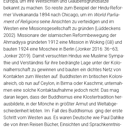
Euro­pa, um ihre Welt­sich­ten und Glau­bens­grund­sät­ze
bekannt zu machen. So reis­te zum Bei­spiel der Hin­du-Refor­
mer Vive­ka­nan­da 1894 nach Chi­ca­go, um im
World Par­lia­
ment of Reli­gi­ons
sei­ne Ansich­ten zu ver­tei­di­gen und im
Wes­ten eine Mis­si­ons­ge­sell­schaft zu grün­den (Lüd­de­ckens
2002). Mis­sio­na­re der isla­mi­schen Reform­be­we­gung der
Ahma­di­y­ya grün­de­ten 1912 eine Mis­si­on in Woking (
) und
GB
bau­ten 1924 eine Moschee in Ber­lin (Jon­ker 2016: 36–63;
Jon­ker 2019). Damit ver­such­ten Hin­dus wie Mus­li­me Sym­pa­
thie und Ver­ständ­nis für ihre bedräng­te Lage unter der Kolo­
ni­al­herr­schaft zu gewin­nen und bau­ten ein dich­tes Netz von
Kon­tak­ten zum Wes­ten auf. Bud­dhis­ten im bri­ti­schen Kolo­ni­
al­reich, ob nun auf Cey­lon, in Bir­ma oder Kasch­mir, unter­nah­
men eine sol­che Kon­takt­auf­nah­me jedoch nicht. Das mag
dar­an lie­gen, dass der Bud­dhis­mus eine Klos­ter­tra­di­ti­on her­
aus­bil­de­te, in der Mön­che in größ­ter Armut und Welt­ab­ge­
schie­den­heit leb­ten. Im Fall des Bud­dhis­mus ging der ers­te
Schritt vom Wes­ten aus. Es waren Deut­sche wie Paul Dah­l­ke
die von ihren Rei­sen Bücher, Ein­sich­ten und Sprach­kennt­nis­