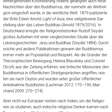
ein­her­ge­hen­den Kolo­ni­sie­rung Indi­ens gelang­ten auch neue
Nach­rich­ten über den Bud­dhis­mus, der nun­mehr als Welt­re­li­
gi­on ein­ge­stuft wur­de, in die west­li­che Welt. 1879 publi­zier­te
der Bri­te Edwin Arnold
Light of Asia
, eine viel­ge­le­se­ne Dar­
stel­lung über das Leben Bud­dhas (Arnold 1879/2016). In
Deutsch­land erreg­te der Reli­gi­ons­his­to­ri­ker Rudolf Sey­del
gro­ßes Auf­se­hen mit einer ver­glei­chen­den Stu­die über die
Lebens­ge­schich­ten Jesu und Bud­dhas (Sey­del 1884). Durch
sol­che und ande­re Publi­ka­tio­nen gewann der Bud­dhis­mus
immer mehr an Popu­la­ri­tät und Respekt. Als die Grün­der der
Theo­so­phi­schen Bewe­gung, Hele­na Blava­ts­ky und Colo­nel
Olcott, aus der Zei­tung erfuh­ren, wie bri­ti­sche Mis­sio­na­re den
Bud­dhis­mus in öffent­li­chen Streit­ge­sprä­chen angrif­fen, reis­
ten sie nach Cey­lon und wur­den unter gro­ßer öffent­li­cher
Anteil­nah­me Bud­dhis­ten (Lach­man 2012: 170–190; Mar­
chand 2009: 270–274).
Aber nicht nur Euro­pä­er reis­ten nach Indi­en, um die Reli­gio­
nen zu stu­die­ren, auch indi­sche reli­giö­se Den­ker kamen nach