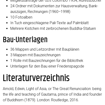
Mit­glieds­an­trä­ge der
Colom­bo 1954, Adressbücher
GDS
24 Ord­ner mit Doku­men­ten zur Haus­ver­wal­tung, Bank­
aus­zü­gen, Rech­nun­gen (1960–1998)
10 Foto­al­ben
In Tuch ein­ge­schla­ge­ne Pali-Tex­te auf Palmblatt
Meh­re­re Kist­chen mit zer­bro­che­nen Buddha-Statuen
Bau-Unterlagen
36 Map­pen und Leit­z­ord­ner mit Bauplänen
3 Map­pen mit Bauzeichnungen
1 Rol­le mit Bau­zeich­nun­gen für die Bibliothek
Unter­la­gen für den Bau einer Friedenspagode
Literaturverzeichnis
Arnold, Edwin, Light of Asia, or The Gre­at Ren­un­cia­ti­on: being
the life and tea­ching of Gau­t­ama, prin­ce of India and foun­der
of Bud­dhism (1879). Lon­don: Rout­ledge, 2016.