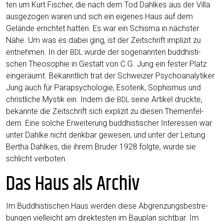
ten um Kurt Fischer, die nach dem Tod Dah­l­kes aus der Vil­la
aus­ge­zo­gen waren und sich ein eige­nes Haus auf dem
Gelän­de errich­tet hat­ten. Es war ein Schis­ma in nächs­ter
Nähe. Um was es dabei ging, ist der Zeit­schrift impli­zit zu
ent­neh­men. In der
wur­de der soge­nann­ten bud­dhis­ti­
BDL
schen Theo­so­phie in Gestalt von C.G. Jung ein fes­ter Platz
ein­ge­räumt. Bekannt­lich trat der Schwei­zer Psy­cho­ana­ly­ti­ker
Jung auch für Para­psy­cho­lo­gie, Eso­te­rik, Sophis­mus und
christ­li­che Mys­tik ein. Indem die
sei­ne Arti­kel druck­te,
BDL
bekann­te die Zeit­schrift sich expli­zit zu die­sen The­men­fel­
dern. Eine sol­che Erwei­te­rung bud­dhis­ti­scher Inter­es­sen war
unter Dah­l­ke nicht denk­bar gewe­sen, und unter der Lei­tung
Ber­tha Dah­l­kes, die ihrem Bru­der 1928 folg­te, wur­de sie
schlicht verboten.
Das Haus als Archiv
Im Bud­dhis­ti­schen Haus wer­den die­se Abgren­zungs­be­stre­
bun­gen viel­leicht am direk­tes­ten im Bau­plan sicht­bar. Im