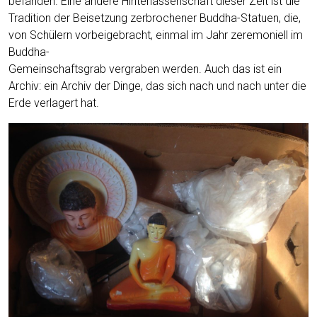
befan­den. Eine ande­re Hin­ter­las­sen­schaft die­ser Zeit ist die
Tra­di­ti­on der Bei­set­zung zer­bro­che­ner Bud­dha-Sta­tu­en, die,
von Schü­lern vor­bei­ge­bracht, ein­mal im Jahr zere­mo­ni­ell im
Bud­dha-
Gemein­schafts­grab ver­gra­ben wer­den. Auch das ist ein
Archiv: ein Archiv der Din­ge, das sich nach und nach unter die
Erde ver­la­gert hat.