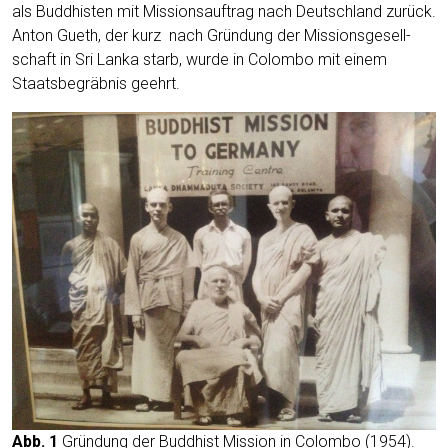
als Bud­dhis­ten mit Mis­si­ons­auf­trag nach Deutsch­land zurück.
Anton Gueth, der kurz nach Grün­dung der Mis­si­ons­ge­sell­
schaft in Sri Lan­ka starb, wur­de in Colom­bo mit einem
Staats­be­gräb­nis geehrt.
Abb. 1
Grün­dung der Bud­dhist Mis­si­on in Colom­bo (1954).