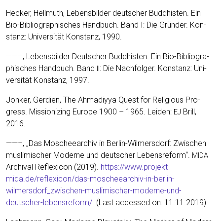
Hecker, Hell­muth, Lebens­bil­der deut­scher Bud­dhis­ten. Ein
Bio-Biblio­gra­phi­sches Hand­buch. Band I: Die Grün­der. Kon­
stanz: Uni­ver­si­tät Kon­stanz, 1990.
——–, Lebens­bil­der Deut­scher Bud­dhis­ten. Ein Bio-Biblio­gra­
phi­sches Hand­buch. Band
: Die Nach­fol­ger. Kon­stanz: Uni­
II
ver­si­tät Kon­stanz, 1997.
Jon­ker, Ger­dien, The Ahma­di­y­ya Quest for Reli­gious Pro­
gress. Mis­sio­ni­zing Euro­pe 1900 – 1965. Lei­den:
Brill,
EJ
2016.
——–, „Das Moschee­ar­chiv in Ber­lin-Wil­mers­dorf: Zwi­schen
mus­li­mi­scher Moder­ne und deut­scher Lebens­re­form“.
MIDA
Archi­val Refle­xi­con (2019).
https://www.projekt-
mida.de/reflexicon/das-moscheearchiv-in-berlin-
wilmersdorf_zwischen-muslimischer-moderne-und-
deutscher-lebensreform/
. (Last acces­sed on: 11.11.2019)