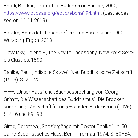
Bho­di, Bhikkhu, Pro­mo­ting Bud­dhism in Euro­pe, 2000,
https://www.budsas.org/ebud/ebdha194.htm
. (Last acces­
sed on: 11.11.2019)
Bigal­ke, Ber­na­dett, Lebens­re­form und Eso­te­rik um 1900.
Würz­burg: Ergon, 2013.
Blava­ts­ky, Hele­na P., The Key to Theo­so­phy. New York: Sera­
pis Clas­sics, 1890.
Dah­l­ke, Paul, „Indi­sche Skiz­ze“. Neu-Bud­dhis­ti­sche Zeit­schrift
(1918): S. 24–25.
——–, „Unser Haus“ und „Buch­be­spre­chung von Georg
Grimm, Die Wis­sen­schaft des Bud­dhis­mus“. Die Bro­cken­
samm­lung : Zeit­schrift für ange­wand­ten Bud­dhis­mus (1926):
S. 4–6 und 89–93.
Girod, Doro­thea, „Spa­zier­gän­ge mit Dok­tor Dah­l­ke“. In: 50
Jah­re Bud­dhis­ti­sches Haus. Ber­lin-Froh­nau, 1974, S. 80–84.