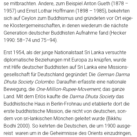
se mit­brach­ten. Ande­re, zum Bei­spiel Anton Gueth (1878 –
1957) und Ernst Lothar Hoff­mann (1898 – 1985), bekehr­ten
sich auf Cey­lon zum Bud­dhis­mus und grün­de­ten vor Ort eige­
ne Klos­ter­ge­mein­schaf­ten, in denen wie­der­um die nächs­te
Gene­ra­ti­on deut­scher Bud­dhis­ten Auf­nah­me fand (Hecker
1990: 58–74 und 75–94).
Erst 1954, als der jun­ge Natio­nal­staat Sri Lan­ka ver­such­te
diplo­ma­ti­sche Bezie­hun­gen mit Euro­pa zu knüp­fen, wur­de
mit Hil­fe deut­scher Bud­dhis­ten auf Sri Lan­ka eine Mis­si­ons­
ge­sell­schaft für Deutsch­land gegrün­det: Die
Ger­man Darma
Dhu­ta Socie­ty Colom­bo
. Dar­auf­hin erfass­te eine natio­na­le
Bewe­gung, die
One-Mil­li­on-Rupee-Move­ment
, das gan­ze
Land. Mit dem Erlös kauf­te die
Darma Dhu­ta Socie­ty
das
Bud­dhis­ti­sche Haus in Ber­lin-Froh­nau und eta­blier­te dort die
ers­te bud­dhis­ti­sche Mis­si­on, die nicht von deut­schen, son­
dern von sri-lan­ki­schen Mön­chen gelei­tet wur­de (Bikkhu
Bodhi 2000). So kehr­ten die Deut­schen, die um 1900 aus­ge­
reist waren um in die Geheim­nis­se des Ori­ents ein­zu­drin­gen,