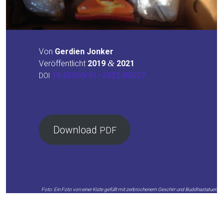
Von
Ger­dien Jon­ker
&
Ver­öf­fent­licht
2019
2021
10.25360/01–2022-00027
DOI
Down­load
PDF
Foto: Ein Foto von einer Kis­te gefüllt mit zer­bro­che­nem Geschirr und Buddhastatuen