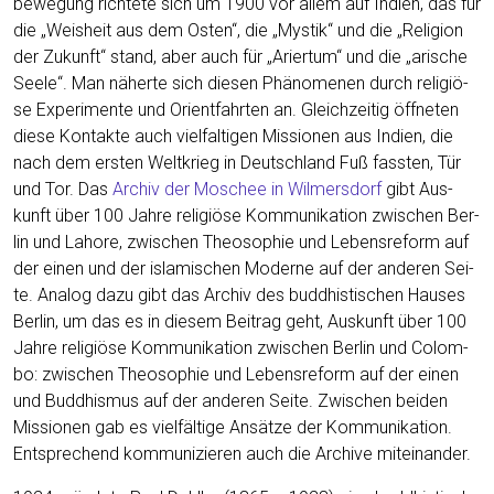
be­we­gung rich­te­te sich um 1900 vor allem auf Indi­en, das für
die „Weis­heit aus dem Osten“, die „Mys­tik“ und die „Reli­gi­on
der Zukunft“ stand, aber auch für „Arier­tum“ und die „ari­sche
See­le“. Man näher­te sich die­sen Phä­no­me­nen durch reli­giö­
se Expe­ri­men­te und Ori­ent­fahr­ten an. Gleich­zei­tig öff­ne­ten
die­se Kon­tak­te auch viel­fal­ti­gen Mis­sio­nen aus Indi­en, die
nach dem ers­ten Welt­krieg in Deutsch­land Fuß fass­ten, Tür
und Tor. Das
Archiv der Moschee in Wil­mers­dorf
gibt Aus­
kunft über 100 Jah­re reli­giö­se Kom­mu­ni­ka­ti­on zwi­schen Ber­
lin und Laho­re, zwi­schen Theo­so­phie und Lebens­re­form auf
der einen und der isla­mi­schen Moder­ne auf der ande­ren Sei­
te. Ana­log dazu gibt das Archiv des bud­dhis­ti­schen Hau­ses
Ber­lin, um das es in die­sem Bei­trag geht, Aus­kunft über 100
Jah­re reli­giö­se Kom­mu­ni­ka­ti­on zwi­schen Ber­lin und Colom­
bo: zwi­schen Theo­so­phie und Lebens­re­form auf der einen
und Bud­dhis­mus auf der ande­ren Sei­te. Zwi­schen bei­den
Mis­sio­nen gab es viel­fäl­ti­ge Ansät­ze der Kom­mu­ni­ka­ti­on.
Ent­spre­chend kom­mu­ni­zie­ren auch die Archi­ve miteinander.