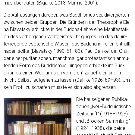
mus über­tra­ten (Bigal­ke 2013, Mür­mel 2001).
Die Auf­fas­sun­gen dar­über, was Bud­dhis­mus sei, diver­gier­ten
zwi­schen bei­den Grup­pen. Die Grün­de­rin der Theo­so­phie Ele­
na Blava­ts­ky erblick­te in der Bud­dha-Leh­re eine Mani­fes­ta­ti­
on des ver­bor­ge­nen Welt­geis­tes. Ihr ging es um das dahin­
ter­lie­gen­de eso­te­ri­sche Wis­sen, das Bud­dha in Tei­len ent­hüllt
haben soll­te (Blava­ts­ky 1890: 61–83). Paul Dah­l­ke, der Grün­
der einer puri­ta­ni­schen, manch­mal gar pro­tes­tan­tisch anmu­
ten­den Form des Bud­dhis­mus, hin­ge­gen erblick­te im Bud­
dhis­mus einen Weg um sich vom „Ich“ zu befrei­en und im
„Nicht-Selbst“ auf­ge­hen zu las­sen (Dah­l­ke 1926: 89–93). Um
sein Pro­fil zu schär­fen muss­te er sich also abgrenzen.
Die haus­ei­ge­nen Publi­ka­
tio­nen „Neu-Bud­dhis­ti­sche
Zeit­schrift“ (1918–1923)
und „Bro­cken-Samm­lung“
(1924–1938), die bei­de